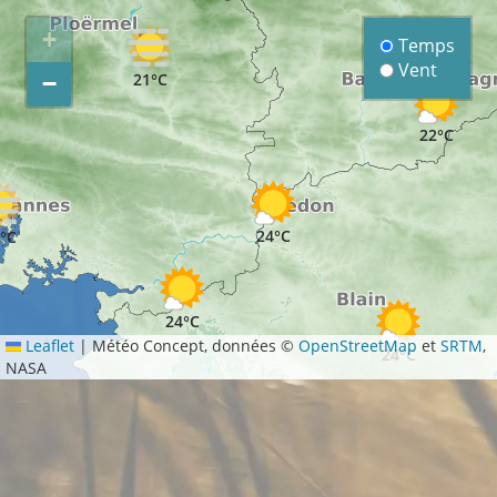
+
Temps
Vent
21°C
−
22°C
24°C
°C
24°C
Leaflet
|
Météo Concept, données ©
OpenStreetMap
et
SRTM
,
24°C
NASA
23°C
26°