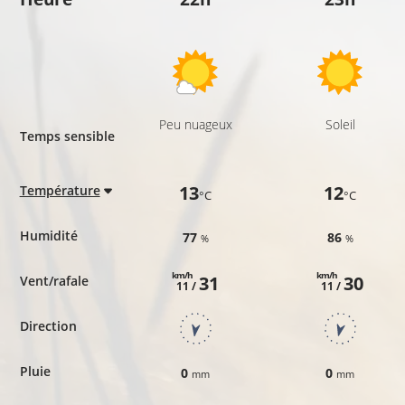
Peu nuageux
Soleil
Temps sensible
13
12
Température
°C
°C
Humidité
77
86
%
%
km/h
km/h
31
30
Vent/rafale
11 /
11 /
Direction
Pluie
0
0
mm
mm