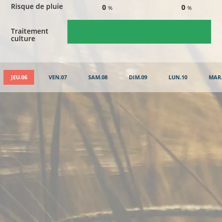
Risque de pluie
0
0
%
%
Traitement
culture
JEU.06
VEN.07
SAM.08
DIM.09
LUN.10
MAR