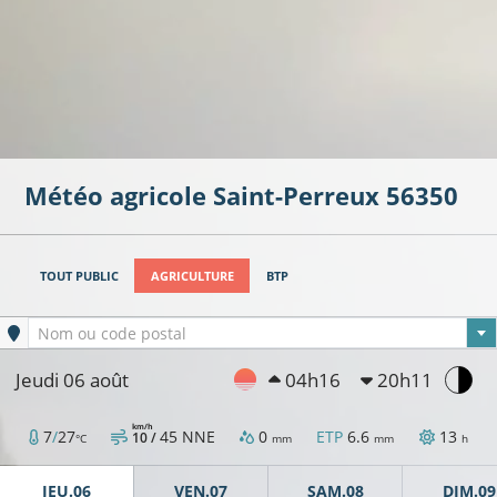
Météo agricole
Saint-Perreux
56350
TOUT PUBLIC
AGRICULTURE
BTP
Ville sélectionnée
Nom ou code postal
Jeudi 06 août
04h16
20h11
km/h
7
/
27
45
NNE
0
ETP
6.6
13
10 /
°C
mm
mm
h
JEU.06
VEN.07
SAM.08
DIM.09