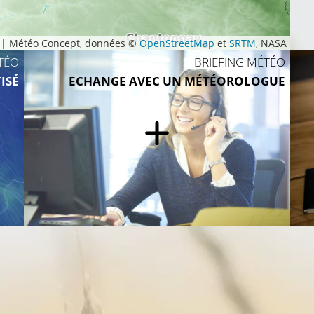
|
Météo Concept, données ©
OpenStreetMap
et
SRTM
, NASA
TÉO
BRIEFING MÉTÉO
ISÉ
ECHANGE AVEC UN MÉTÉOROLOGUE