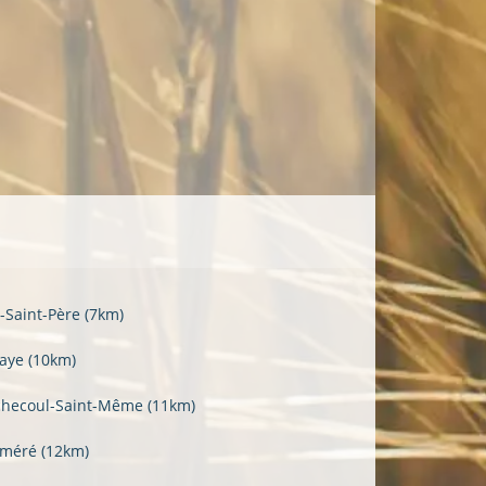
t-Saint-Père
(7km)
aye
(10km)
hecoul-Saint-Même
(11km)
éméré
(12km)