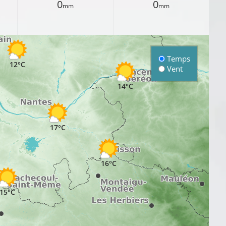
0
0
mm
mm
Temps
12°C
Vent
14°C
17°C
16°C
15°C