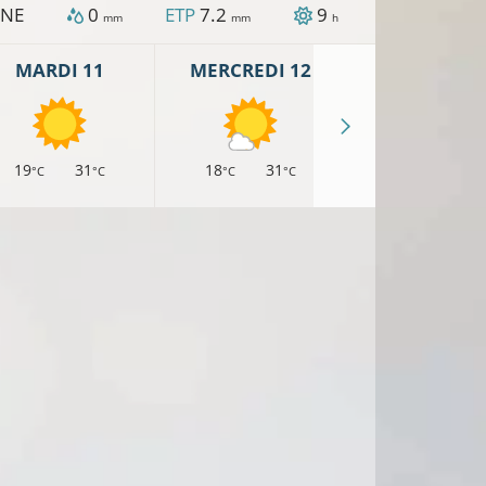
NE
0
ETP
7.2
9
mm
mm
h
MARDI 11
MERCREDI 12
JEUDI 13
19
31
18
31
18
30
°C
°C
°C
°C
°C
°