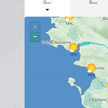
0
0
mm
mm
12°C
16°C
13°C
+
−
13°C
15°C