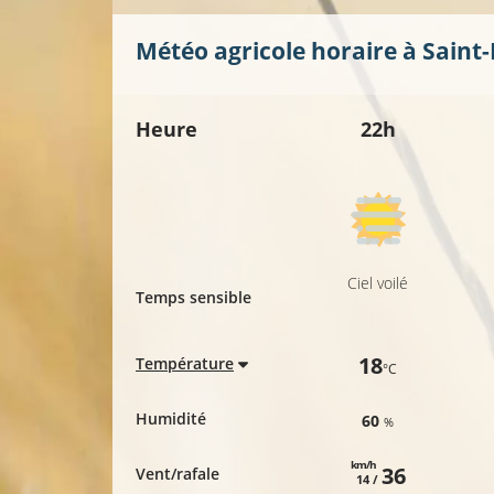
Météo agricole horaire à
Saint
Heure
22h
Ciel voilé
Temps sensible
18
Température
°C
Humidité
60
%
km/h
36
Vent/rafale
14 /