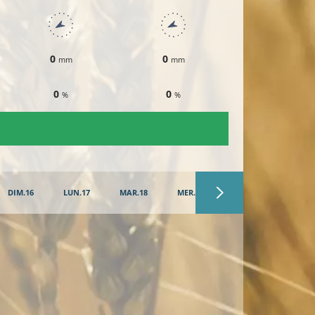
0
0
0
mm
mm
mm
0
0
0
%
%
%
DIM.16
LUN.17
MAR.18
MER.19
JEU.20