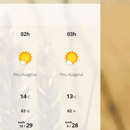
02h
03h
04h
Peu nuageux
Peu nuageux
Peu nuageux
14
13
12
°C
°C
°C
63
62
62
%
%
%
km/h
km/h
km/h
29
28
28
10 /
9 /
9 /