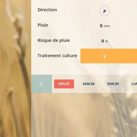
Direction
Pluie
0
mm
Risque de pluie
0
%
Traitement culture
​V
VEN.07
SAM.08
DIM.09
LU