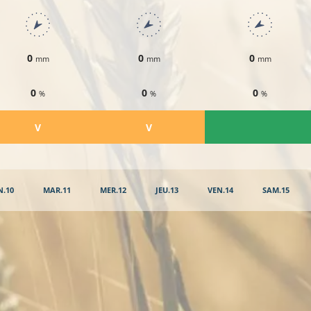
0
0
0
mm
mm
mm
0
0
0
%
%
%
​V
​V
N.10
MAR.11
MER.12
JEU.13
VEN.14
SAM.15