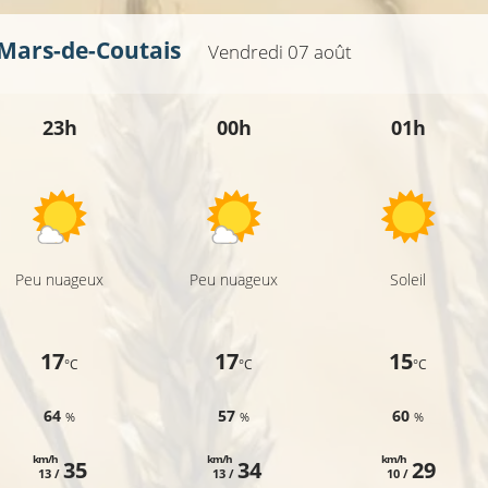
-Mars-de-Coutais
Vendredi 07 août
23h
00h
01h
Peu nuageux
Peu nuageux
Soleil
17
17
15
°C
°C
°C
64
57
60
%
%
%
km/h
km/h
km/h
35
34
29
13 /
13 /
10 /