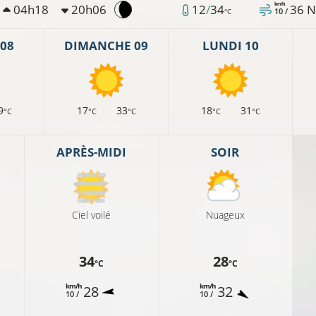
km/h
04h18
20h06
12
/
34
36
N
10 /
°C
11°C
08
DIMANCHE 09
LUNDI 10
13°C
9
17
33
18
31
°C
°C
°C
°C
°C
APRÈS-MIDI
SOIR
14°C
14°C
Ciel voilé
Nuageux
34
28
°C
°C
12°C
km/h
km/h
28
32
10 /
10 /
14°C