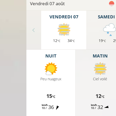
15°C
Vendredi 07 août
10°C
9°C
VENDREDI 07
SAMEDI 
11°C
12
34
19
2
°C
°C
°C
10°C
NUIT
MATIN
11°C
Peu nuageux
Ciel voilé
11°C
13°C
15
12
°C
°C
km/h
km/h
36
32
10 /
10 /