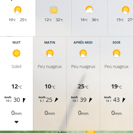
10
25
12
32
16
36
15
27
°C
°C
°C
°C
°C
°C
°C
NUIT
MATIN
APRÈS-MIDI
SOIR
Soleil
Peu nuageux
Peu nuageux
Peu nuageux
12
10
25
19
°C
°C
°C
°C
km/h
km/h
km/h
km/h
30
25
39
43
10 /
5 /
10 /
15 /
0
0
0
0
mm
mm
mm
mm
9°C