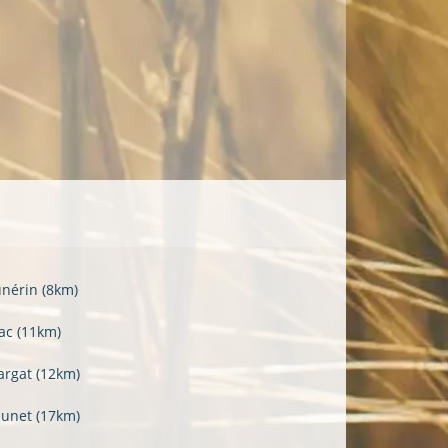
unérin
(8km)
lac
(11km)
argat
(12km)
zunet
(17km)