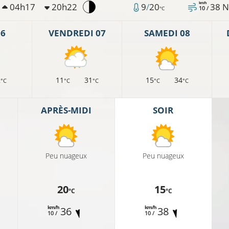
km/h
04h17
20h22
9
/
20
38
N
10 /
°C
06
VENDREDI 07
SAMEDI 08
2
11
31
15
34
°C
°C
°C
°C
°C
APRÈS-MIDI
SOIR
Peu nuageux
Peu nuageux
20
15
°C
°C
km/h
km/h
36
38
10 /
10 /