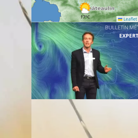
17°C
Leaflet
BULLETIN MÉ
EXPERT
18°C
19°C
19°C