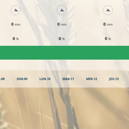
0
0
0
mm
mm
mm
0
0
0
%
%
%
.08
DIM.09
LUN.10
MAR.11
MER.12
JEU.13