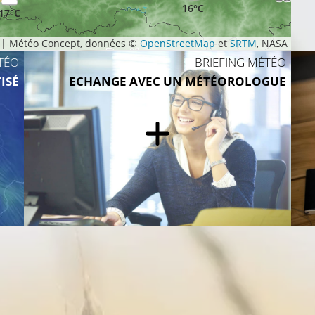
16°C
17°C
|
Météo Concept, données ©
OpenStreetMap
et
SRTM
, NASA
TÉO
BRIEFING MÉTÉO
ISÉ
ECHANGE AVEC UN MÉTÉOROLOGUE
18°C
18°C
19
19°C
21°C
21°C