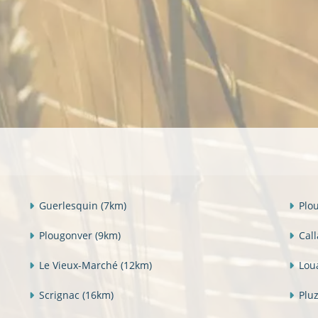
Guerlesquin
(7km)
Plo
Plougonver
(9km)
Cal
Le Vieux-Marché
(12km)
Lou
Scrignac
(16km)
Plu