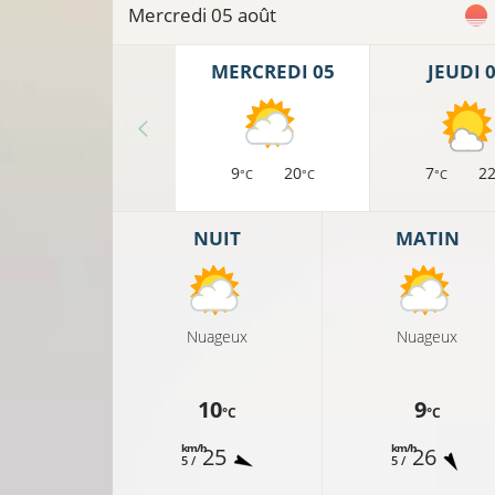
Mercredi 05 août
MERCREDI 05
JEUDI 
9
20
7
2
°C
°C
°C
NUIT
MATIN
Nuageux
Nuageux
10
9
°C
°C
km/h
km/h
25
26
5 /
5 /