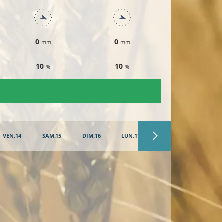
0
0
0
mm
mm
mm
10
10
10
%
%
%
VEN.14
SAM.15
DIM.16
LUN.17
MAR.18