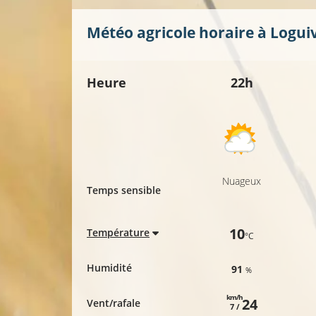
Météo agricole horaire à
Logui
Heure
22h
Nuageux
Temps sensible
10
Température
°C
Humidité
91
%
km/h
24
Vent/rafale
7 /