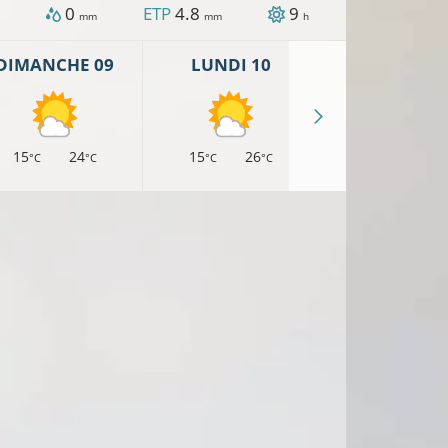
0
ETP
4.8
9
mm
mm
h
DIMANCHE 09
LUNDI 10
MARDI 11
15
24
15
26
17
27
°C
°C
°C
°C
°C
°