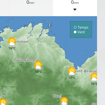
0
0
mm
mm
Temps
Vent
16°C
16°C
17°C
16°C