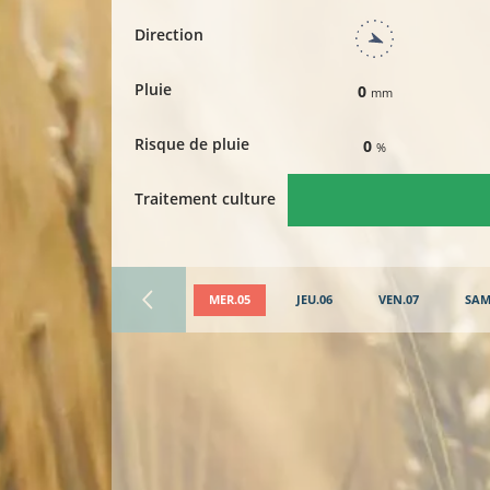
Direction
Pluie
0
mm
Risque de pluie
0
%
Traitement culture
MER.05
JEU.06
VEN.07
SAM