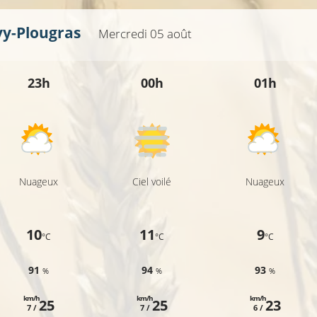
vy-Plougras
Mercredi 05 août
20°C
23h
00h
01h
Nuageux
Ciel voilé
Nuageux
10
11
9
°C
°C
°C
91
94
93
%
%
%
km/h
km/h
km/h
25
25
23
7 /
7 /
6 /