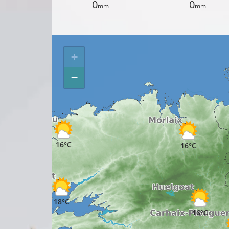
0
0
mm
mm
+
−
16°C
16°C
18°C
16°C