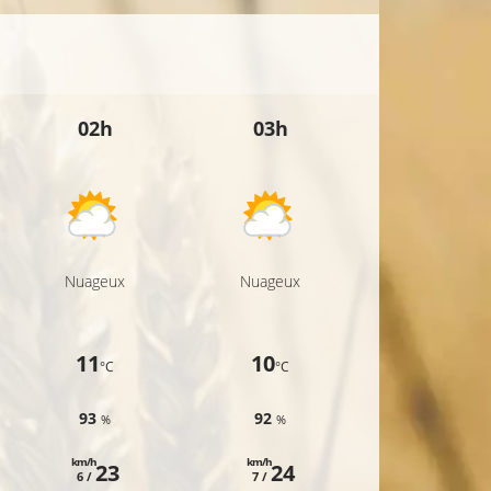
22°C
23°
20°C
02h
03h
04h
24°C
20°C
24°C
Nuageux
Nuageux
Nuageux
20°C
11
10
10
°C
°C
°C
93
92
92
%
%
%
km/h
km/h
km/h
23
24
24
6 /
7 /
6 /