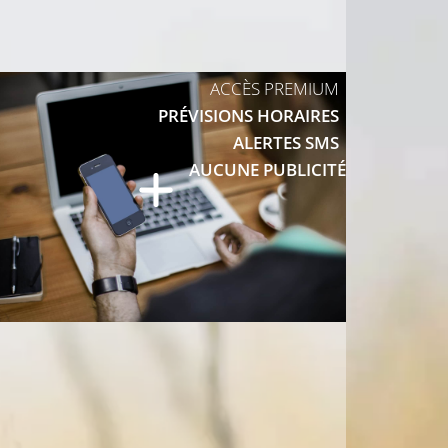
17°C
ACCÈS PREMIUM
19°C
20°C
PRÉVISIONS HORAIRES
ALERTES SMS
AUCUNE PUBLICITÉ
°C
20°C
21°C
21°C
21°C