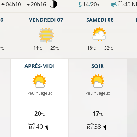
km/h
04h10
20h16
14
/
20
40
N
10 /
°C
06
VENDREDI 07
SAMEDI 08
2
14
25
18
32
°C
°C
°C
°C
°C
APRÈS-MIDI
SOIR
Peu nuageux
Peu nuageux
20
17
°C
°C
km/h
km/h
40
38
15 /
10 /