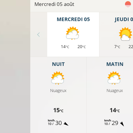
Mercredi 05 août
MERCREDI 05
JEUDI 
14
20
7
2
°C
°C
°C
NUIT
MATIN
Nuageux
Nuageux
15
14
°C
°C
km/h
km/h
30
29
10 /
10 /