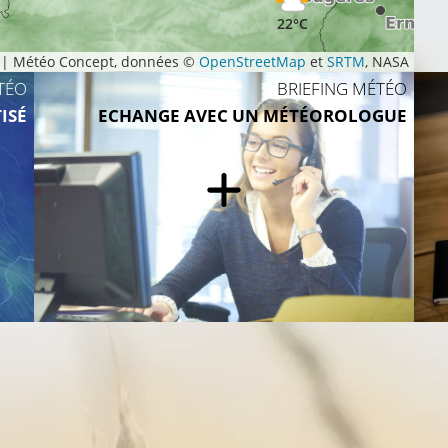
22°C
|
Météo Concept, données ©
OpenStreetMap
et
SRTM
, NASA
TÉO
BRIEFING MÉTÉO
ISÉ
ECHANGE AVEC UN MÉTÉOROLOGUE
23°C
23°C
24°C
25°C