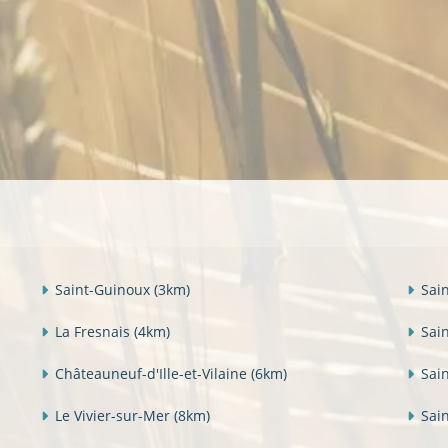
Saint-Guinoux
(3km)
Sai
La Fresnais
(4km)
Sai
Châteauneuf-d'Ille-et-Vilaine
(6km)
Sai
Le Vivier-sur-Mer
(8km)
Sai