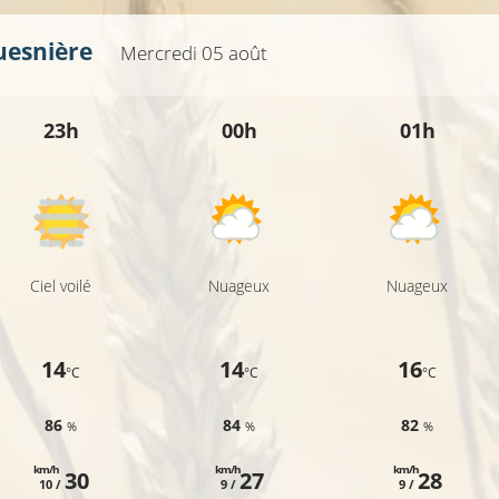
uesnière
Mercredi 05 août
26°C
26°C
23h
00h
01h
26°C
26°C
Ciel voilé
Nuageux
Nuageux
25°C
14
14
16
°C
°C
°C
86
84
82
%
%
%
km/h
km/h
km/h
30
27
28
10 /
9 /
9 /