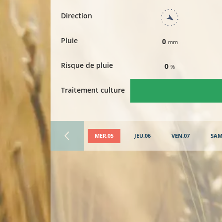
Direction
Pluie
0
mm
Risque de pluie
0
%
Traitement culture
MER.05
JEU.06
VEN.07
SAM