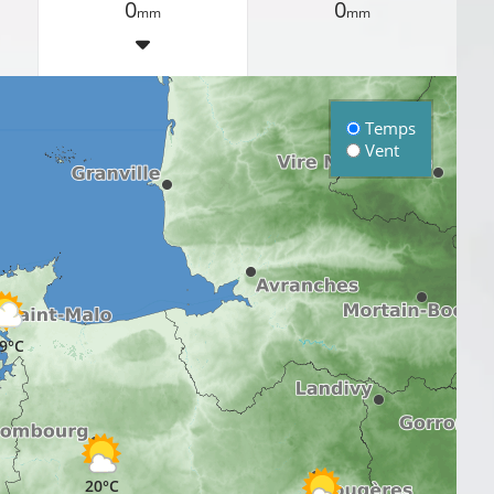
0
0
mm
mm
Temps
Vent
9°C
20°C