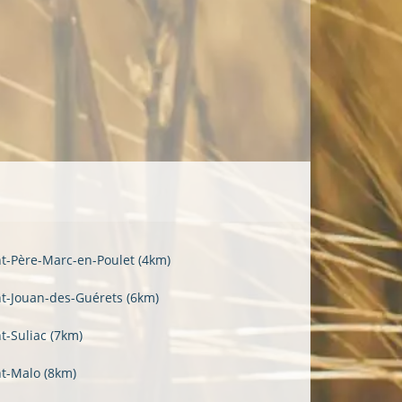
nt-Père-Marc-en-Poulet
(4km)
nt-Jouan-des-Guérets
(6km)
nt-Suliac
(7km)
nt-Malo
(8km)