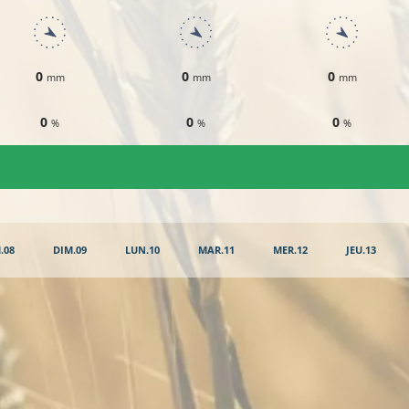
0
0
0
mm
mm
mm
0
0
0
%
%
%
.08
DIM.09
LUN.10
MAR.11
MER.12
JEU.13