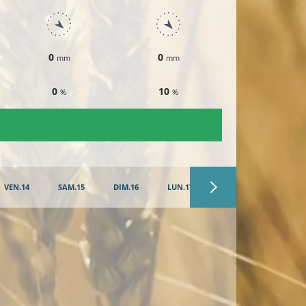
0
0
0
mm
mm
mm
0
10
10
%
%
%
VEN.14
SAM.15
DIM.16
LUN.17
MAR.18