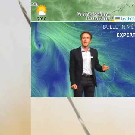
Leaflet
20°C
BULLETIN MÉ
22°C
EXPERT
23°C
24°C
24°C
25°C
25°C