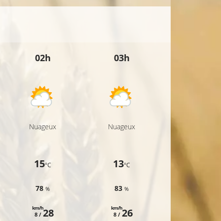
02h
03h
04h
Nuageux
Nuageux
Nuageux
15
13
15
°C
°C
°C
78
83
77
%
%
%
km/h
km/h
km/h
28
26
26
8 /
8 /
8 /