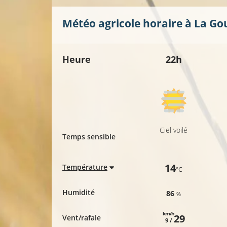
25°C
Météo agricole horaire à
La Go
Heure
22h
21°C
24°C
23°C
Ciel voilé
Temps sensible
14
Température
°C
Humidité
86
%
km/h
29
Vent/rafale
9 /