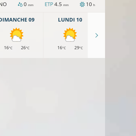
NO
0
ETP
4.5
10
mm
mm
h
DIMANCHE 09
LUNDI 10
MARDI 11
16
26
16
29
18
29
°C
°C
°C
°C
°C
°