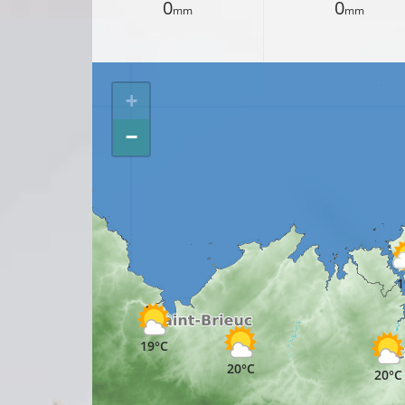
0
0
mm
mm
+
−
1
21°C
19°C
20°C
20°C