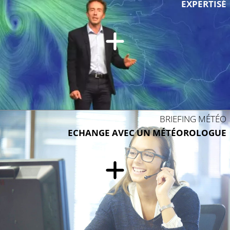
EXPERTISÉ
20°C
20°C
BRIEFING MÉTÉO
ECHANGE AVEC UN MÉTÉOROLOGUE