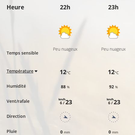
Heure
22h
23h
Peu nuageux
Peu nuageux
Temps sensible
12
12
Température
°C
°C
Humidité
88
92
%
%
km/h
km/h
23
23
Vent/rafale
6 /
6 /
Direction
Pluie
0
0
mm
mm