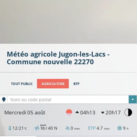
Météo agricole
Jugon-les-Lacs -
Commune nouvelle
22270
TOUT PUBLIC
AGRICULTURE
BTP
Ville sélectionnée
Nom ou code postal
Mercredi 05 août
04h13
20h17
km/h
12
/
21
40
N
0
ETP
4.7
9
10 /
°C
mm
mm
h