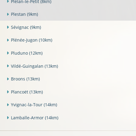
Plélan-le-Petit
(8km)
Plestan
(9km)
Sévignac
(9km)
Plénée-Jugon
(10km)
Pluduno
(12km)
Vildé-Guingalan
(13km)
Broons
(13km)
Plancoët
(13km)
Yvignac-la-Tour
(14km)
Lamballe-Armor
(14km)