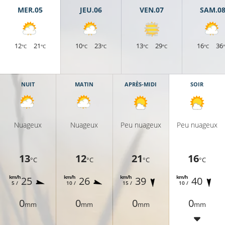
MER.05
JEU.06
VEN.07
SAM.0
12
21
10
23
13
29
16
36
°C
°C
°C
°C
°C
°C
°C
NUIT
MATIN
APRÈS-MIDI
SOIR
Nuageux
Nuageux
Peu nuageux
Peu nuageux
13
12
21
16
°C
°C
°C
°C
km/h
km/h
km/h
km/h
25
26
39
40
5 /
10 /
15 /
10 /
0
0
0
0
mm
mm
mm
mm