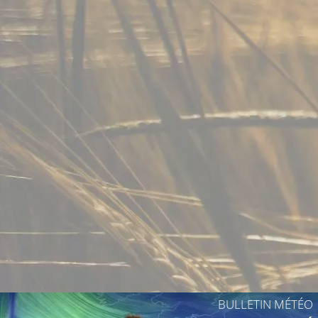
19°C
19°C
21°C
21°C
21°C
22°
20°C
BULLETIN MÉTÉO