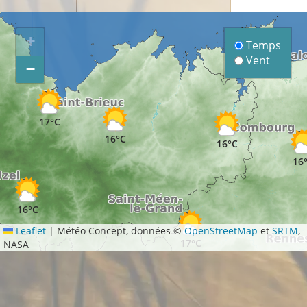
+
Temps
Vent
−
17°C
17°C
16°C
16°C
16
16°C
Leaflet
|
Météo Concept, données ©
OpenStreetMap
et
SRTM
,
17°C
NASA
°C