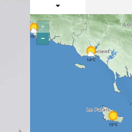
12°C
11°C
+
15°C
−
14°C
15°C