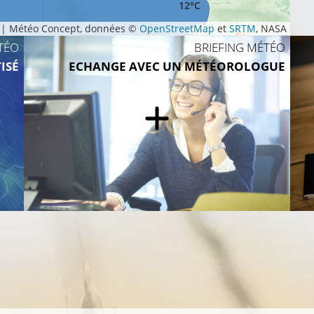
12°C
|
Météo Concept, données ©
OpenStreetMap
et
SRTM
, NASA
TÉO
BRIEFING MÉTÉO
ISÉ
ECHANGE AVEC UN MÉTÉOROLOGUE
12°C
13°C