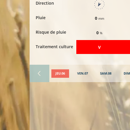
Direction
Pluie
0
mm
Risque de pluie
0
%
Traitement culture
​V
JEU.06
VEN.07
SAM.08
DIM