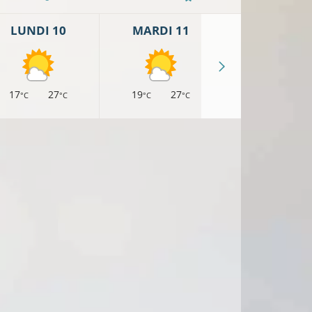
LUNDI 10
MARDI 11
MERCREDI 
17
27
19
27
18
26
°C
°C
°C
°C
°C
°
8°C
10°C