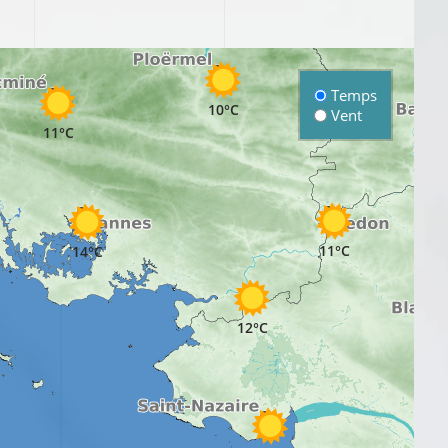
10°C
Temps
10°C
Vent
11°C
11°C
14°C
12°C
11