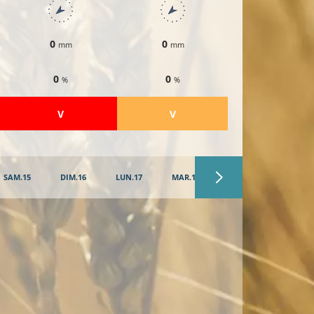
0
0
0
mm
mm
mm
0
0
0
%
%
%
​V
​V
​V
SAM.15
DIM.16
LUN.17
MAR.18
MER.19