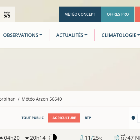
MÉTÉO CONCEPT
OFFRES PRO
OBSERVATIONS
ACTUALITÉS
CLIMATOLOGIE
orbihan
Météo Arzon 56640
Vi
TOUT PUBLIC
AGRICULTURE
BTP
km/h
04h20
20h14
11
/
25
47
N
15 /
°C