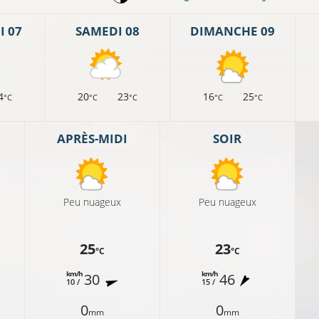
 07
SAMEDI 08
DIMANCHE 09
4
20
23
16
25
°C
°C
°C
°C
°C
13°C
APRÈS-MIDI
SOIR
14°C
11°C
10°C
Peu nuageux
Peu nuageux
25
23
°C
°C
11°C
km/h
km/h
30
46
10 /
15 /
10°C
0
0
mm
mm