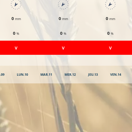
0
0
0
mm
mm
mm
0
0
0
%
%
%
​V
​V
​V
.09
LUN.10
MAR.11
MER.12
JEU.13
VEN.14