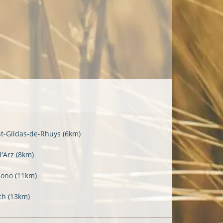
nt-Gildas-de-Rhuys
(6km)
d'Arz
(8km)
Bono
(11km)
ch
(13km)