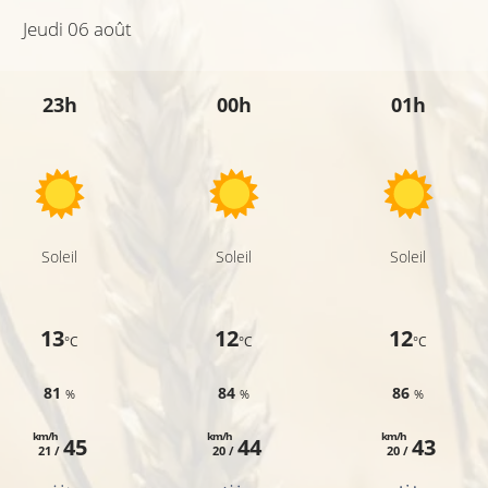
Jeudi 06 août
23h
00h
01h
Soleil
Soleil
Soleil
13
12
12
°C
°C
°C
81
84
86
%
%
%
km/h
km/h
km/h
45
44
43
21 /
20 /
20 /