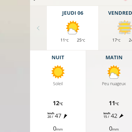
JEUDI 06
VENDREDI
12°C
11
25
17
2
°C
°C
°C
10°C
NUIT
MATIN
9°C
Soleil
Peu nuageux
11°C
12
11
°C
°C
9°C
km/h
km/h
47
42
20 /
15 /
9°C
0
0
mm
mm