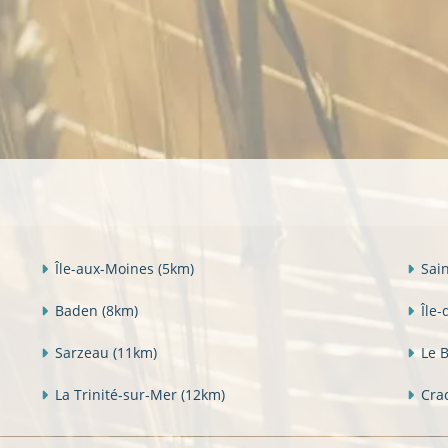
Île-aux-Moines
(5km)
Sai
Baden
(8km)
Île-
Sarzeau
(11km)
Le 
La Trinité-sur-Mer
(12km)
Cra