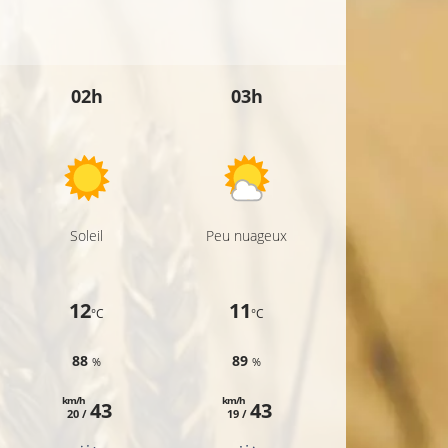
02h
03h
04h
Soleil
Peu nuageux
Peu nuageux
12
11
11
°C
°C
°C
88
89
90
%
%
%
km/h
km/h
km/h
43
43
42
20 /
19 /
18 /