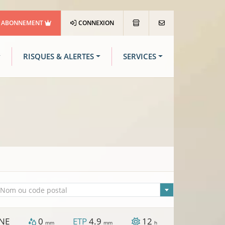
ABONNEMENT
CONNEXION
RISQUES & ALERTES
SERVICES
lle sélectionnée
Nom ou code postal
NE
0
ETP
4.9
12
mm
mm
h