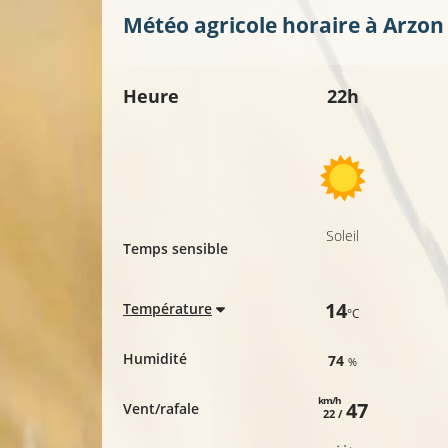
Météo agricole horaire à
Arzon
Heure
22h
Soleil
Temps sensible
14
Température
°C
Humidité
74
%
km/h
47
Vent/rafale
22 /