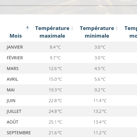
Température
Température
Temp
Mois
maximale
minimale
mo
Mois
Température
Température
Tem
JANVIER
8.4 °C
3.0 °C
maximale
minimale
mo
FÉVRIER
9.7 °C
3.0 °C
MARS
12.6 °C
4.5 °C
AVRIL
15.0 °C
5.6 °C
MAI
19.3 °C
9.2 °C
JUIN
22.8 °C
11.4 °C
JUILLET
24.8 °C
13.2 °C
AOÛT
25.1 °C
13.4 °C
SEPTEMBRE
21.6 °C
11.2 °C