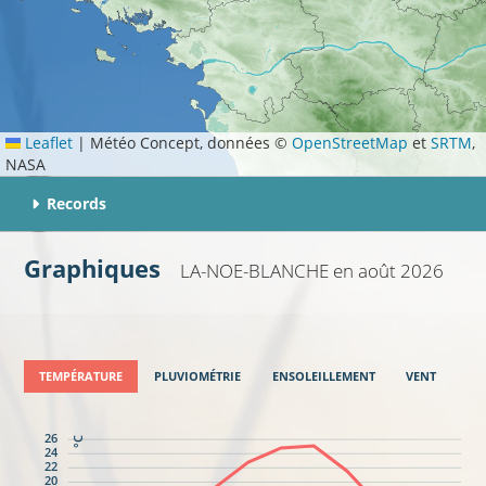
Leaflet
|
Météo Concept, données ©
OpenStreetMap
et
SRTM
,
NASA
Records
Graphiques
LA-NOE-BLANCHE
en août 2026
TEMPÉRATURE
PLUVIOMÉTRIE
ENSOLEILLEMENT
VENT
26
°C
24
22
20