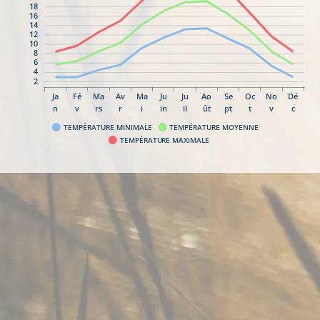
18
16
14
12
10
8
6
4
2
Ja
Fé
Ma
Av
Ma
Ju
Ju
Ao
Se
Oc
No
Dé
n
v
rs
r
i
in
il
ût
pt
t
v
c
TEMPÉRATURE MINIMALE
TEMPÉRATURE MOYENNE
TEMPÉRATURE MAXIMALE