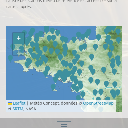
La liste des stations météo de référence est accessible sur la
carte ci-après.
+
−
Leaflet
|
Météo Concept, données ©
OpenStreetMap
et
SRTM
, NASA