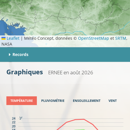
Leaflet
|
Météo Concept, données ©
OpenStreetMap
et
SRTM
,
NASA
Records
Graphiques
ERNEE
en août 2026
TEMPÉRATURE
PLUVIOMÉTRIE
ENSOLEILLEMENT
VENT
24
°C
22
20
18