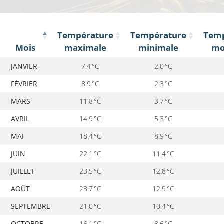
Température
Température
Temp
Mois
maximale
minimale
mo
Mois
Température
Température
Tem
JANVIER
7.4 °C
2.0 °C
maximale
minimale
mo
FÉVRIER
8.9 °C
2.3 °C
MARS
11.8 °C
3.7 °C
AVRIL
14.9 °C
5.3 °C
MAI
18.4 °C
8.9 °C
JUIN
22.1 °C
11.4 °C
JUILLET
23.5 °C
12.8 °C
AOÛT
23.7 °C
12.9 °C
SEPTEMBRE
21.0 °C
10.4 °C
OCTOBRE
16.1 °C
8.6 °C