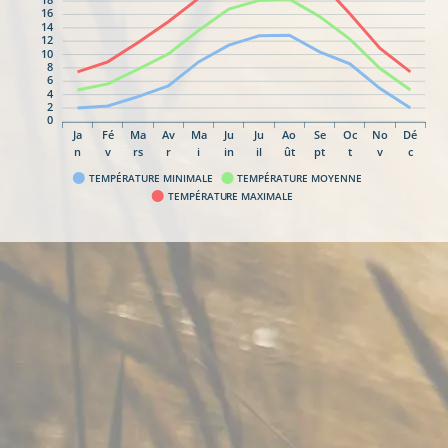
16
14
12
10
8
6
4
2
0
Ja
Fé
Ma
Av
Ma
Ju
Ju
Ao
Se
Oc
No
Dé
n
v
rs
r
i
in
il
ût
pt
t
v
c
TEMPÉRATURE MINIMALE
TEMPÉRATURE MOYENNE
TEMPÉRATURE MAXIMALE