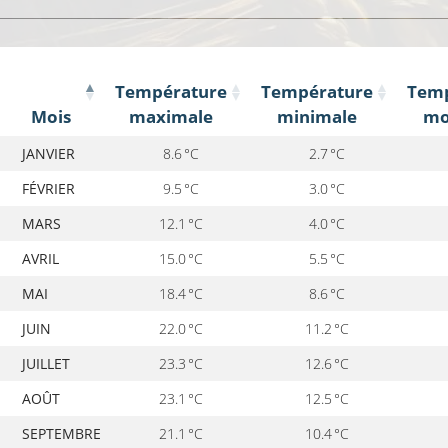
Température
Température
Temp
Mois
maximale
minimale
mo
Mois
Température
Température
Tem
JANVIER
8.6 °C
2.7 °C
maximale
minimale
mo
FÉVRIER
9.5 °C
3.0 °C
MARS
12.1 °C
4.0 °C
AVRIL
15.0 °C
5.5 °C
MAI
18.4 °C
8.6 °C
JUIN
22.0 °C
11.2 °C
JUILLET
23.3 °C
12.6 °C
AOÛT
23.1 °C
12.5 °C
SEPTEMBRE
21.1 °C
10.4 °C