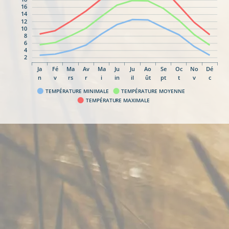
16
14
12
10
8
6
4
2
Ja
Fé
Ma
Av
Ma
Ju
Ju
Ao
Se
Oc
No
Dé
n
v
rs
r
i
in
il
ût
pt
t
v
c
TEMPÉRATURE MINIMALE
TEMPÉRATURE MOYENNE
TEMPÉRATURE MAXIMALE