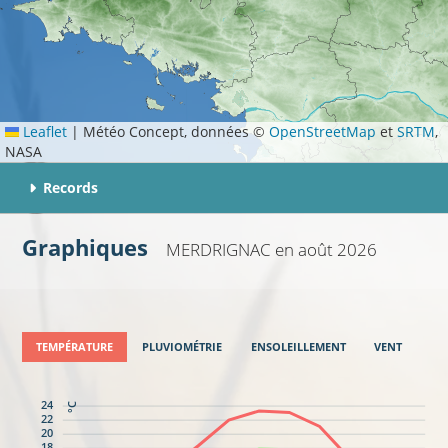
Leaflet
|
Météo Concept, données ©
OpenStreetMap
et
SRTM
,
NASA
Records
Graphiques
MERDRIGNAC
en août 2026
TEMPÉRATURE
PLUVIOMÉTRIE
ENSOLEILLEMENT
VENT
24
°C
22
20
18