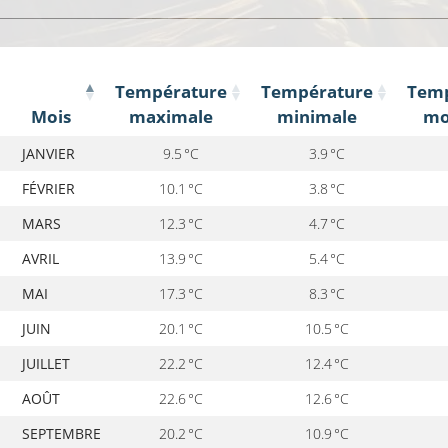
Température
Température
Temp
Mois
maximale
minimale
mo
Mois
Température
Température
Tem
JANVIER
9.5 °C
3.9 °C
maximale
minimale
mo
FÉVRIER
10.1 °C
3.8 °C
MARS
12.3 °C
4.7 °C
AVRIL
13.9 °C
5.4 °C
MAI
17.3 °C
8.3 °C
JUIN
20.1 °C
10.5 °C
JUILLET
22.2 °C
12.4 °C
AOÛT
22.6 °C
12.6 °C
SEPTEMBRE
20.2 °C
10.9 °C