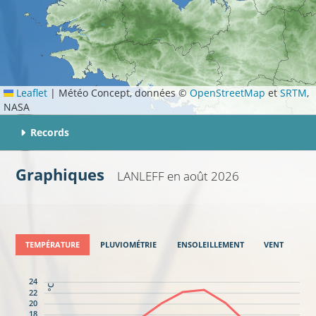
Leaflet
|
Météo Concept, données ©
OpenStreetMap
et
SRTM
,
NASA
Records
Graphiques
LANLEFF
en août 2026
TEMPÉRATURE
PLUVIOMÉTRIE
ENSOLEILLEMENT
VENT
24
°C
22
20
18