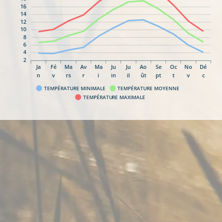
16
14
12
10
8
6
4
2
Ja
Fé
Ma
Av
Ma
Ju
Ju
Ao
Se
Oc
No
Dé
n
v
rs
r
i
in
il
ût
pt
t
v
c
TEMPÉRATURE MINIMALE
TEMPÉRATURE MOYENNE
TEMPÉRATURE MAXIMALE