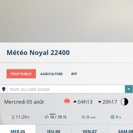
Météo
Noyal
22400
TOUT PUBLIC
AGRICULTURE
BTP
Ville sélectionnée
Nom ou code postal
Mercredi 05 août
04h13
20h17
km/h
11
/
20
38
N
0
9
10 /
°C
mm
h
MER.05
JEU.06
VEN.07
SAM.0