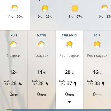
11
20
9
22
13
27
16
35
°C
°C
°C
°C
°C
°C
°C
NUIT
MATIN
APRÈS-MIDI
SOIR
Nuageux
Nuageux
Peu nuageux
Peu nuageux
12
11
20
16
°C
°C
°C
°C
km/h
km/h
km/h
km/h
28
28
37
38
10 /
5 /
15 /
10 /
0
0
0
0
mm
mm
mm
mm