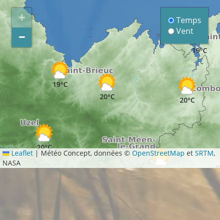
+
Temps
Vent
−
19°C
19°C
20°C
20°C
20°C
Leaflet
|
Météo Concept, données ©
OpenStreetMap
et
SRTM
,
NASA
22°C
23°C