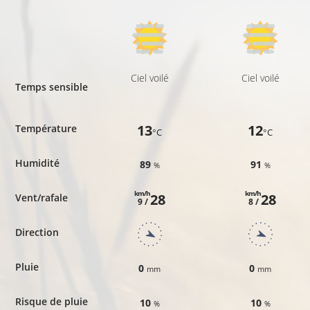
Ciel voilé
Ciel voilé
Temps sensible
13
12
Température
°C
°C
Humidité
89
91
%
%
km/h
km/h
28
28
Vent/rafale
9 /
8 /
Direction
Pluie
0
0
mm
mm
Risque de pluie
10
10
%
%