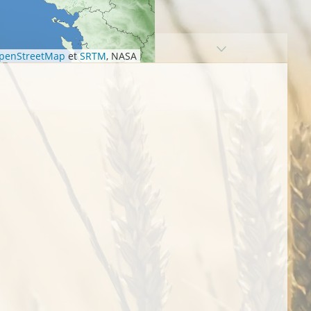
penStreetMap
et
SRTM
, NASA