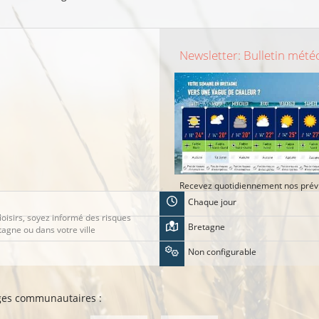
Newsletter: Bulletin mété
Recevez quotidiennement nos prévi
Chaque jour
loisirs, soyez informé des risques
Bretagne
etagne ou dans votre ville
Non configurable
ages communautaires :