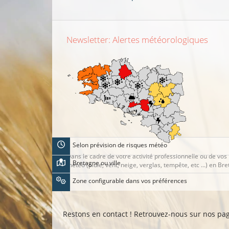
Newsletter: Alertes météorologiques
Selon prévision de risques météo
Dans le cadre de votre activité professionnelle ou de vos 
Bretagne ou ville
météo (pluie, vent, neige, verglas, tempête, etc ...) en Br
Zone configurable dans vos préférences
Restons en contact ! Retrouvez-nous sur nos p