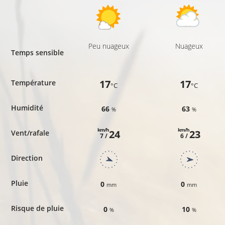
Peu nuageux
Nuageux
Temps sensible
17
17
Température
°C
°C
Humidité
66
63
%
%
km/h
km/h
24
23
Vent/rafale
7 /
6 /
Direction
Pluie
0
0
mm
mm
Risque de pluie
0
10
%
%