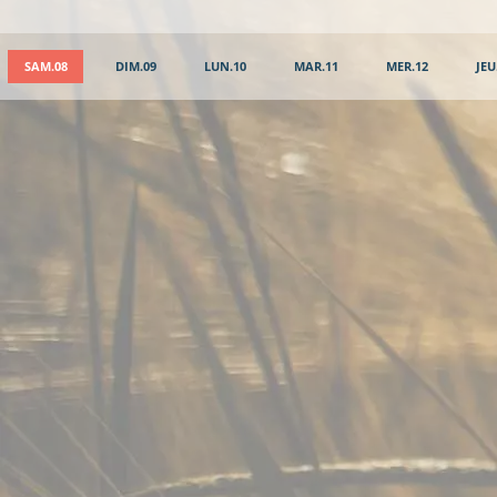
SAM.08
DIM.09
LUN.10
MAR.11
MER.12
JEU