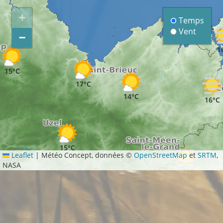
+
Temps
Vent
−
1
15°C
17°C
14°C
16°C
15°C
Leaflet
|
Météo Concept, données ©
OpenStreetMap
et
SRTM
,
NASA
16°C
14°C