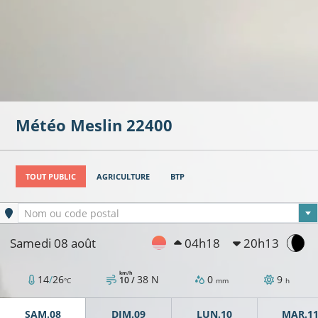
Météo
Meslin
22400
TOUT PUBLIC
AGRICULTURE
BTP
Ville sélectionnée
Nom ou code postal
Samedi 08 août
04h18
20h13
km/h
14
/
26
38
N
0
9
10 /
°C
mm
h
SAM.08
DIM.09
LUN.10
MAR.1