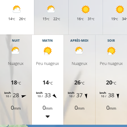
14
26
15
22
16
31
19
34
°C
°C
°C
°C
°C
°C
°C
NUIT
MATIN
APRÈS-MIDI
SOIR
Nuageux
Peu nuageux
Nuageux
Peu nuageux
18
14
26
20
°C
°C
°C
°C
km/h
km/h
km/h
km/h
28
33
37
38
10 /
10 /
10 /
10 /
0
0
0
0
mm
mm
mm
mm