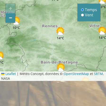
13°C
+
Temps
Vent
−
10°C
14°C
14°C
°C
Leaflet
|
Météo Concept, données ©
OpenStreetMap
et
SRTM
,
12°C
NASA
14°C
12°C