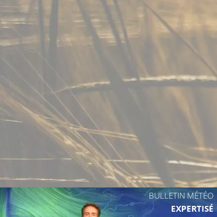
13°C
12°C
14°
13°C
17°C
15°C
16°C
15°C
BULLETIN MÉTÉO
EXPERTISÉ