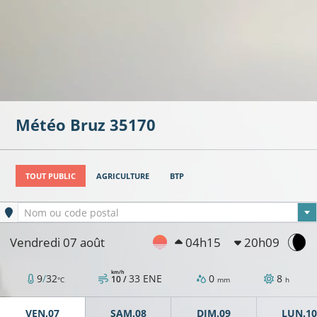
Météo
Bruz
35170
TOUT PUBLIC
AGRICULTURE
BTP
Ville sélectionnée
Nom ou code postal
Vendredi 07 août
04h15
20h09
km/h
9
/
32
33
ENE
0
8
10 /
°C
mm
h
VEN.07
SAM.08
DIM.09
LUN.10