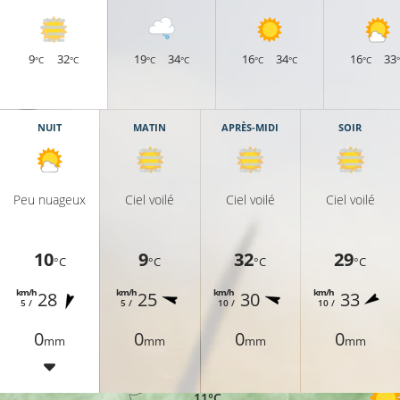
9
32
19
34
16
34
16
33
°C
°C
°C
°C
°C
°C
°C
NUIT
MATIN
APRÈS-MIDI
SOIR
Peu nuageux
Ciel voilé
Ciel voilé
Ciel voilé
10
9
32
29
°C
°C
°C
°C
13°C
km/h
km/h
km/h
km/h
28
25
30
33
5 /
5 /
10 /
10 /
0
0
0
0
mm
mm
mm
mm
9°C
11°C