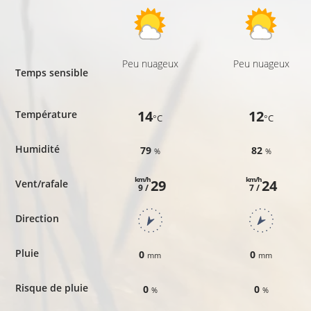
Peu nuageux
Peu nuageux
Temps sensible
14
12
Température
°C
°C
Humidité
79
82
%
%
km/h
km/h
29
24
Vent/rafale
9 /
7 /
Direction
Pluie
0
0
mm
mm
Risque de pluie
0
0
%
%