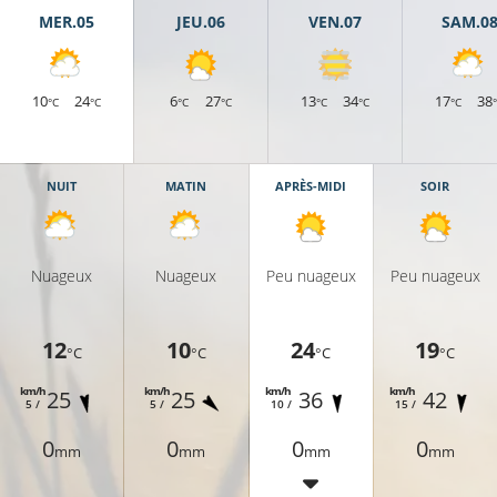
MER.05
JEU.06
VEN.07
SAM.0
10
24
6
27
13
34
17
38
°C
°C
°C
°C
°C
°C
°C
NUIT
MATIN
APRÈS-MIDI
SOIR
Nuageux
Nuageux
Peu nuageux
Peu nuageux
12
10
24
19
°C
°C
°C
°C
km/h
km/h
km/h
km/h
25
25
36
42
5 /
5 /
10 /
15 /
19°C
0
0
0
0
mm
mm
mm
mm