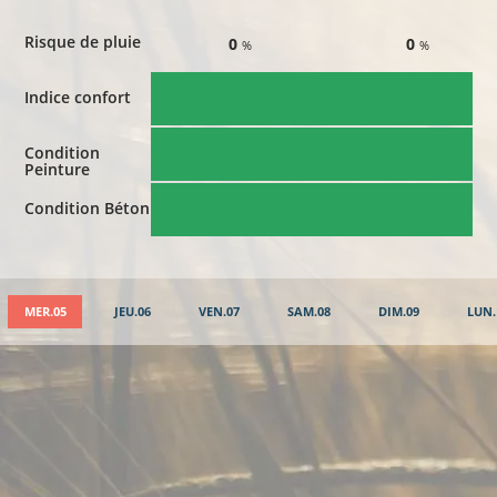
Risque de pluie
0
0
%
%
Indice confort
Condition
Peinture
Condition Béton
MER.05
JEU.06
VEN.07
SAM.08
DIM.09
LUN.