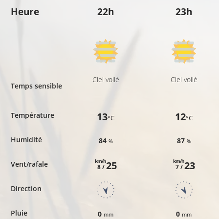
Heure
22h
23h
Ciel voilé
Ciel voilé
Temps sensible
13
12
Température
°C
°C
Humidité
84
87
%
%
km/h
km/h
25
23
Vent/rafale
8 /
7 /
Direction
Pluie
0
0
mm
mm