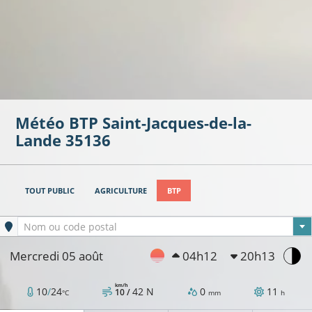
Météo BTP
Saint-Jacques-de-la-
Lande
35136
TOUT PUBLIC
AGRICULTURE
BTP
Ville sélectionnée
Nom ou code postal
Mercredi 05 août
04h12
20h13
km/h
10
/
24
42
N
0
11
10 /
°C
mm
h