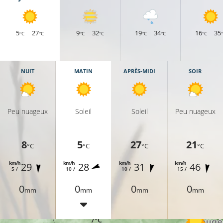
5
27
9
32
19
34
16
35
°C
°C
°C
°C
°C
°C
°C
NUIT
MATIN
APRÈS-MIDI
SOIR
Peu nuageux
Soleil
Soleil
Peu nuageux
8
5
27
21
°C
°C
°C
°C
8°C
km/h
km/h
km/h
km/h
29
28
31
46
5 /
10 /
10 /
15 /
0
0
0
0
mm
mm
mm
mm
7°C
7°C