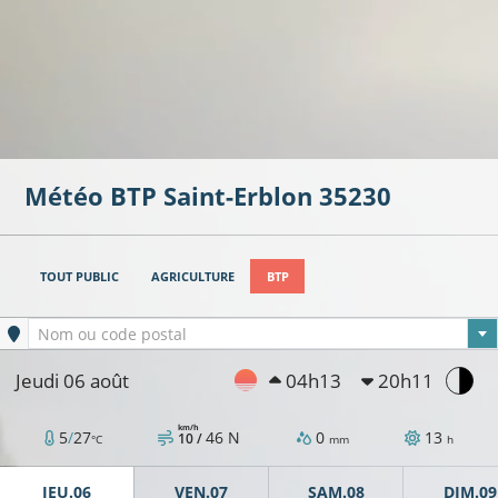
Météo BTP
Saint-Erblon
35230
TOUT PUBLIC
AGRICULTURE
BTP
Ville sélectionnée
Nom ou code postal
Jeudi 06 août
04h13
20h11
km/h
5
/
27
46
N
0
13
10 /
°C
mm
h
JEU.06
VEN.07
SAM.08
DIM.09