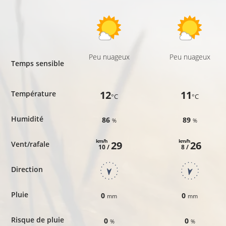
Peu nuageux
Peu nuageux
Temps sensible
12
11
Température
°C
°C
Humidité
86
89
%
%
km/h
km/h
29
26
Vent/rafale
10 /
8 /
Direction
Pluie
0
0
mm
mm
Risque de pluie
0
0
%
%