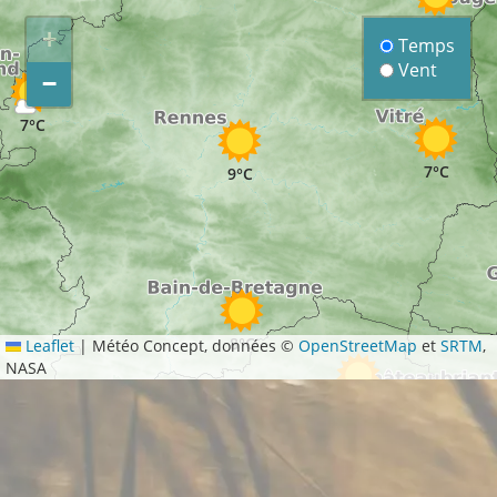
8°C
+
Temps
Vent
−
7°C
7°C
9°C
8°C
Leaflet
|
Météo Concept, données ©
OpenStreetMap
et
SRTM
,
NASA
8°C
7°C