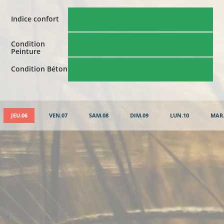
Indice confort
Condition
Peinture
Condition Béton
JEU.06
VEN.07
SAM.08
DIM.09
LUN.10
MAR