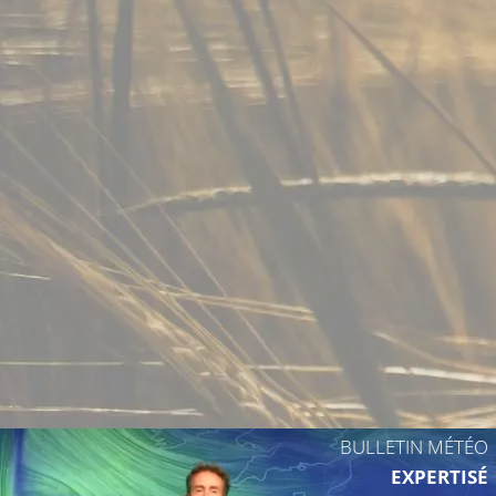
12°C
11°C
12°C
14°C
12°C
13°C
BULLETIN MÉTÉO
EXPERTISÉ