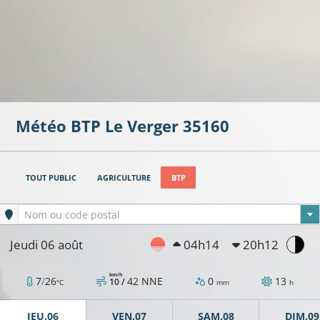
Météo BTP
Le Verger
35160
TOUT PUBLIC
AGRICULTURE
BTP
Ville sélectionnée
Nom ou code postal
Jeudi 06 août
04h14
20h12
km/h
7
/
26
42
NNE
0
13
10 /
°C
mm
h
JEU.06
VEN.07
SAM.08
DIM.09