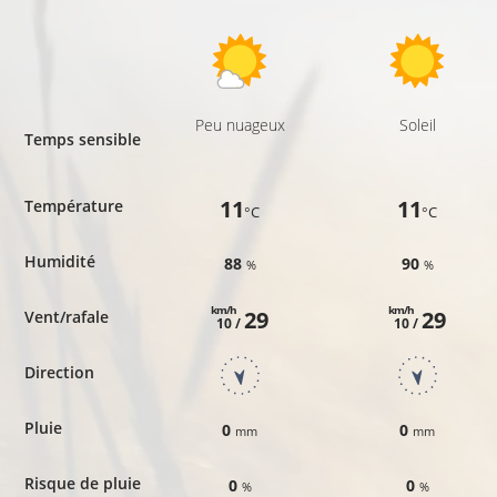
Peu nuageux
Soleil
Temps sensible
11
11
Température
°C
°C
Humidité
88
90
%
%
km/h
km/h
29
29
Vent/rafale
10 /
10 /
Direction
Pluie
0
0
mm
mm
Risque de pluie
0
0
%
%