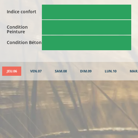
Indice confort
Condition
Peinture
Condition Béton
JEU.06
VEN.07
SAM.08
DIM.09
LUN.10
MAR