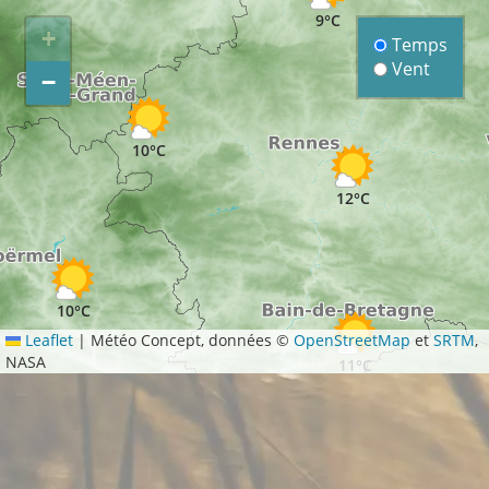
9°C
+
Temps
Vent
−
10°C
12°C
10°C
Leaflet
|
Météo Concept, données ©
OpenStreetMap
et
SRTM
,
NASA
11°C
11°C
11°C