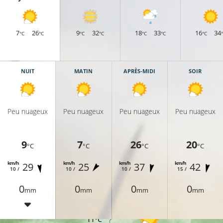
7
26
9
32
18
33
16
34
°C
°C
°C
°C
°C
°C
°C
NUIT
MATIN
APRÈS-MIDI
SOIR
Peu nuageux
Peu nuageux
Peu nuageux
Peu nuageux
9
7
26
20
°C
°C
°C
°C
km/h
km/h
km/h
km/h
29
25
37
42
13°C
10 /
10 /
10 /
15 /
0
0
0
0
mm
mm
mm
mm
11°C
11°C