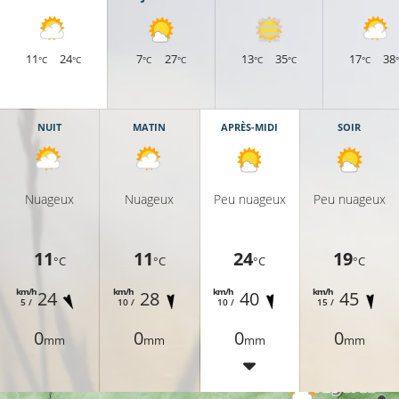
11
24
7
27
13
35
17
38
°C
°C
°C
°C
°C
°C
°C
NUIT
MATIN
APRÈS-MIDI
SOIR
Nuageux
Nuageux
Peu nuageux
Peu nuageux
11
11
24
19
°C
°C
°C
°C
19°C
km/h
km/h
km/h
km/h
24
28
40
45
5 /
10 /
10 /
15 /
0
0
0
0
mm
mm
mm
mm
21°C
21°C