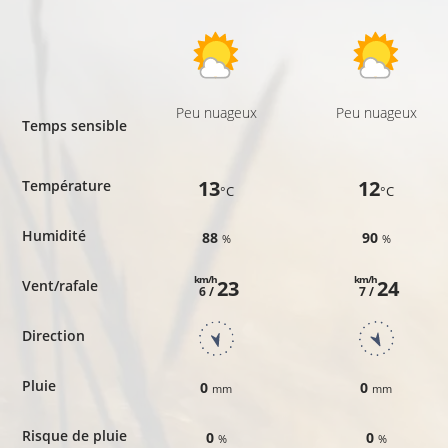
Peu nuageux
Peu nuageux
Temps sensible
13
12
Température
°C
°C
Humidité
88
90
%
%
km/h
km/h
23
24
Vent/rafale
6 /
7 /
Direction
Pluie
0
0
mm
mm
Risque de pluie
0
0
%
%