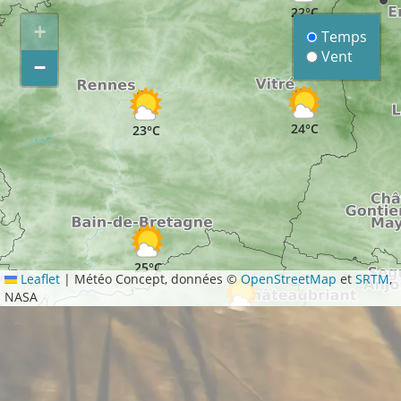
22°C
+
Temps
Vent
−
24°C
23°C
25°C
Leaflet
|
Météo Concept, données ©
OpenStreetMap
et
SRTM
,
NASA
25°C
25°C