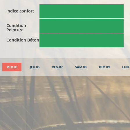
Indice confort
Condition
Peinture
Condition Béton
MER.05
JEU.06
VEN.07
SAM.08
DIM.09
LUN.