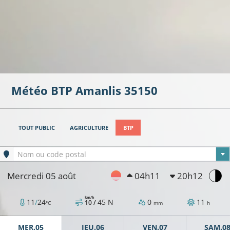
Météo BTP
Amanlis
35150
TOUT PUBLIC
AGRICULTURE
BTP
Ville sélectionnée
Nom ou code postal
Mercredi 05 août
04h11
20h12
km/h
11
/
24
45
N
0
11
10 /
°C
mm
h
MER.05
JEU.06
VEN.07
SAM.0