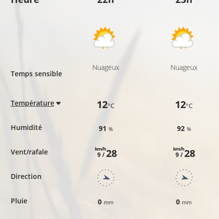
Nuageux
Nuageux
Temps sensible
12
12
Température
°C
°C
Humidité
91
92
%
%
km/h
km/h
28
28
Vent/rafale
9 /
9 /
Direction
Pluie
0
0
mm
mm