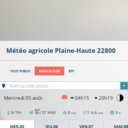
Météo agricole
Plaine-Haute
22800
TOUT PUBLIC
AGRICULTURE
BTP
Ville sélectionnée
Nom ou code postal
Mercredi 05 août
04h15
20h19
km/h
9
/
19
37
NNE
0
ETP
4.6
9
10 /
°C
mm
mm
h
MER.05
JEU.06
VEN.07
SAM.0