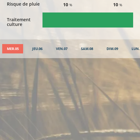
Risque de pluie
10
10
%
%
Traitement
culture
MER.05
JEU.06
VEN.07
SAM.08
DIM.09
LUN.