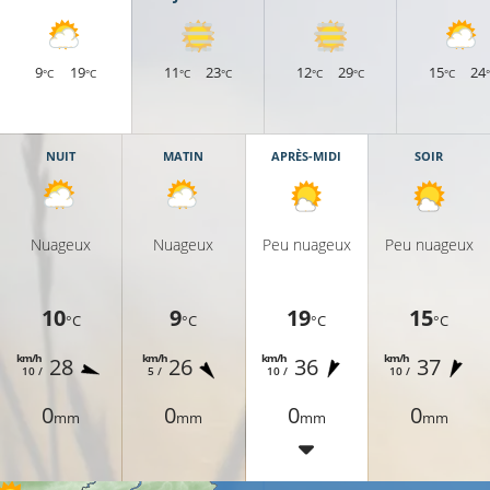
9
19
11
23
12
29
15
24
°C
°C
°C
°C
°C
°C
°C
NUIT
MATIN
APRÈS-MIDI
SOIR
Nuageux
Nuageux
Peu nuageux
Peu nuageux
10
9
19
15
°C
°C
°C
°C
km/h
km/h
km/h
km/h
28
26
36
37
10 /
5 /
10 /
10 /
0
0
0
0
mm
mm
mm
mm