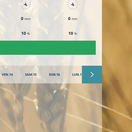
0
0
0
mm
mm
mm
10
10
10
%
%
%
VEN.14
SAM.15
DIM.16
LUN.17
MAR.18