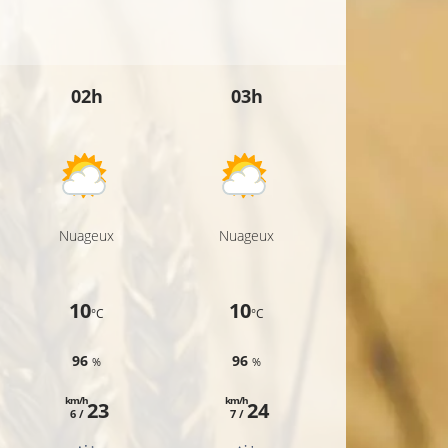
02h
03h
04h
Nuageux
Nuageux
Nuageux
10
10
9
°C
°C
°C
96
96
95
%
%
%
km/h
km/h
km/h
23
24
22
6 /
7 /
6 /