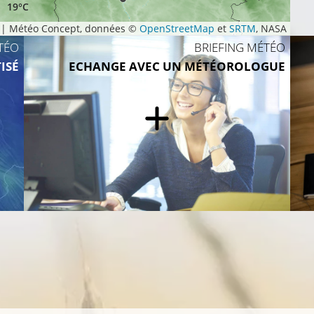
19°C
|
Météo Concept, données ©
OpenStreetMap
et
SRTM
, NASA
TÉO
BRIEFING MÉTÉO
ISÉ
ECHANGE AVEC UN MÉTÉOROLOGUE
23°C