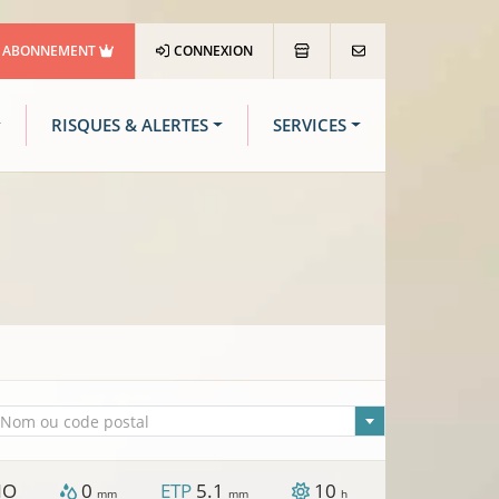
ABONNEMENT
CONNEXION
RISQUES & ALERTES
SERVICES
lle sélectionnée
Nom ou code postal
NO
0
ETP
5.1
10
mm
mm
h