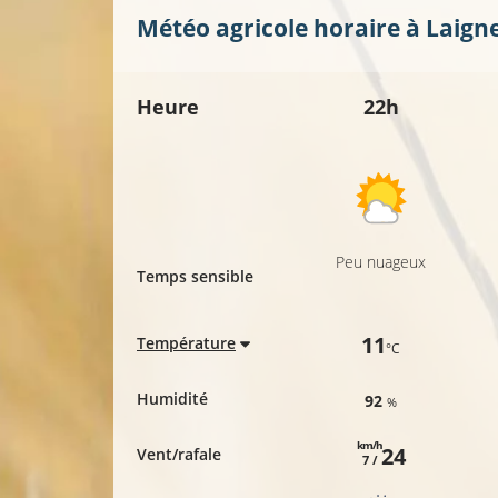
20°C
Météo agricole horaire à
Laigne
23°C
Heure
22h
20°C
23
20°C
Peu nuageux
Temps sensible
11
Température
°C
Humidité
92
%
km/h
24
Vent/rafale
7 /