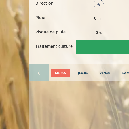
Direction
Pluie
0
mm
Risque de pluie
0
%
Traitement culture
MER.05
JEU.06
VEN.07
SAM