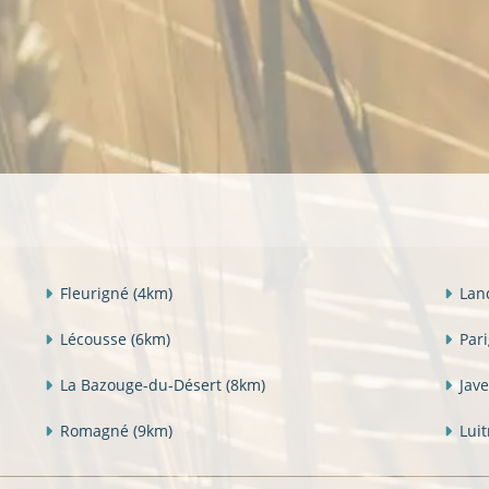
Fleurigné
(4km)
Lan
Lécousse
(6km)
Par
La Bazouge-du-Désert
(8km)
Jav
Romagné
(9km)
Lui