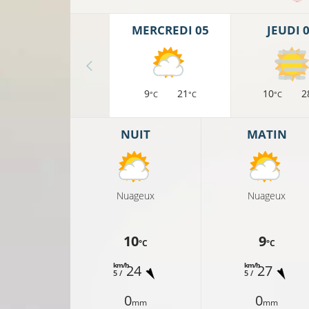
MERCREDI 05
JEUDI 
9
21
10
2
°C
°C
°C
NUIT
MATIN
Nuageux
Nuageux
10
9
°C
°C
km/h
km/h
24
27
5 /
5 /
0
0
mm
mm