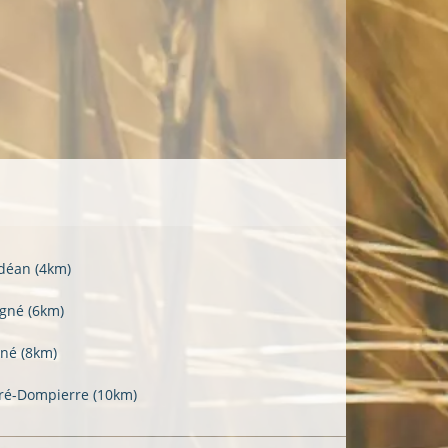
déan
(4km)
igné
(6km)
ené
(8km)
tré-Dompierre
(10km)