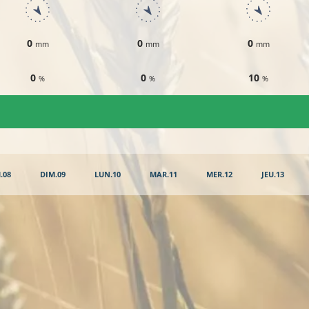
0
0
0
mm
mm
mm
0
0
10
%
%
%
.08
DIM.09
LUN.10
MAR.11
MER.12
JEU.13