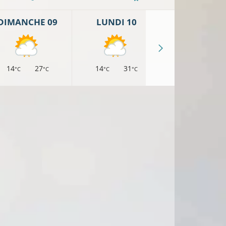
DIMANCHE 09
LUNDI 10
MARDI 11
14
27
14
31
17
33
°C
°C
°C
°C
°C
°