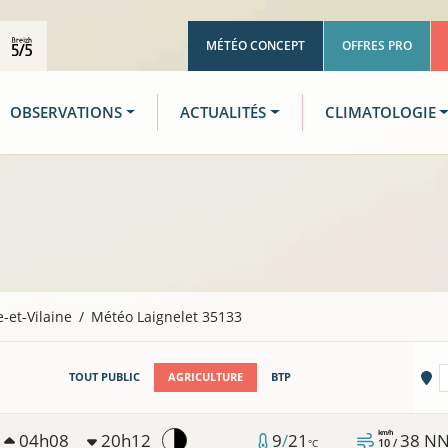
MÉTÉO CONCEPT
OFFRES PRO
OBSERVATIONS
ACTUALITÉS
CLIMATOLOGIE
le-et-Vilaine
Météo Laignelet 35133
Vi
TOUT PUBLIC
AGRICULTURE
BTP
km/h
04h08
20h12
9
/
21
38
N
10 /
°C