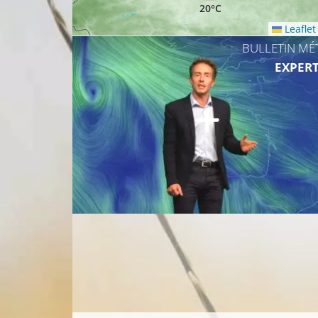
20°C
Leaflet
BULLETIN MÉ
EXPERT
19°C
20°C
20°C
21°C
21°C
21°C