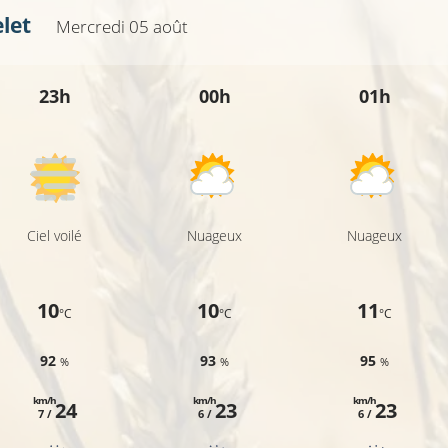
let
Mercredi 05 août
23h
00h
01h
°C
Ciel voilé
Nuageux
Nuageux
10
10
11
°C
°C
°C
92
93
95
%
%
%
km/h
km/h
km/h
24
23
23
7 /
6 /
6 /