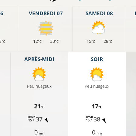
06
VENDREDI 07
SAMEDI 08
8
12
33
15
28
°C
°C
°C
°C
°C
APRÈS-MIDI
SOIR
Peu nuageux
Peu nuageux
21
17
°C
°C
km/h
km/h
37
38
15 /
15 /
0
0
mm
mm