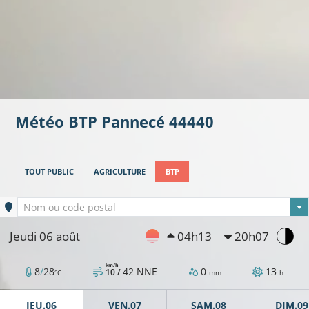
Météo BTP
Pannecé
44440
TOUT PUBLIC
AGRICULTURE
BTP
Ville sélectionnée
Nom ou code postal
Jeudi 06 août
04h13
20h07
km/h
8
/
28
42
NNE
0
13
10 /
°C
mm
h
JEU.06
VEN.07
SAM.08
DIM.09