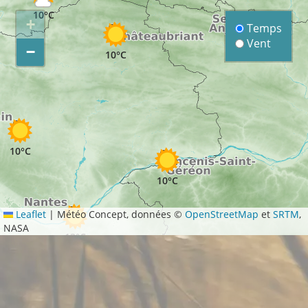
10°C
+
Temps
Vent
−
10°C
10°C
10°C
Leaflet
|
Météo Concept, données ©
OpenStreetMap
et
SRTM
,
NASA
13°C
12°C