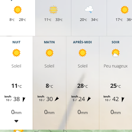
8
28
11
33
20
34
17
36
°C
°C
°C
°C
°C
°C
°C
NUIT
MATIN
APRÈS-MIDI
SOIR
9°C
9°C
Soleil
Soleil
Soleil
Peu nuageux
11
8
28
25
°C
°C
°C
°C
9°C
11°C
km/h
km/h
km/h
km/h
38
30
24
42
10 /
10 /
5 /
10 /
0
0
0
0
mm
mm
mm
mm