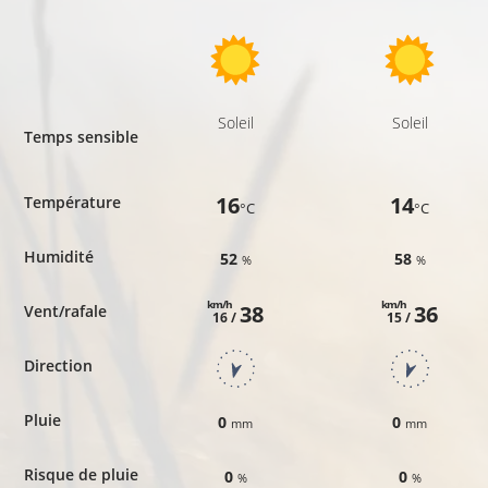
Soleil
Soleil
Temps sensible
16
14
Température
°C
°C
Humidité
52
58
%
%
km/h
km/h
38
36
Vent/rafale
16 /
15 /
Direction
Pluie
0
0
mm
mm
Risque de pluie
0
0
%
%