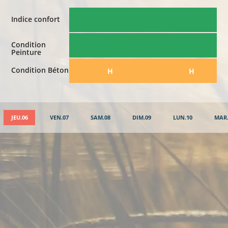
Indice confort
Condition
Peinture
Condition Béton
​H
​H
JEU.06
VEN.07
SAM.08
DIM.09
LUN.10
MAR