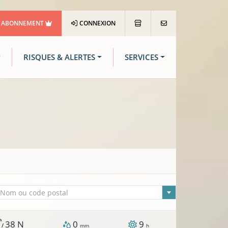
ABONNEMENT
CONNEXION
RISQUES & ALERTES
SERVICES
lle sélectionnée
Nom ou code postal
h
38
N
0
9
 /
mm
h