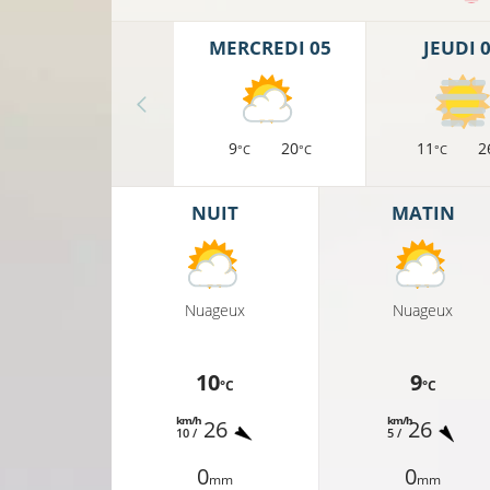
MERCREDI 05
JEUDI 
9
20
11
2
°C
°C
°C
NUIT
MATIN
Nuageux
Nuageux
10
9
°C
°C
km/h
km/h
26
26
10 /
5 /
0
0
mm
mm