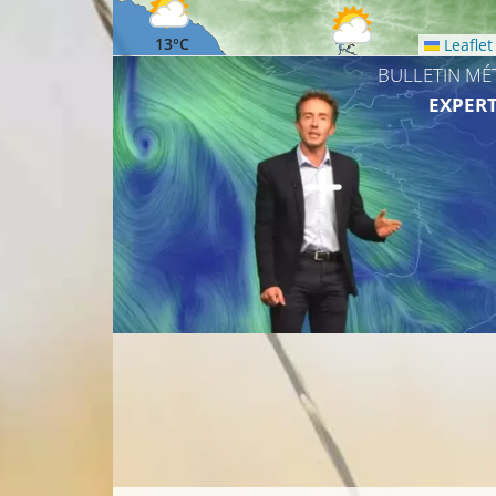
13°C
Leaflet
10°C
BULLETIN MÉ
EXPERT
15°C