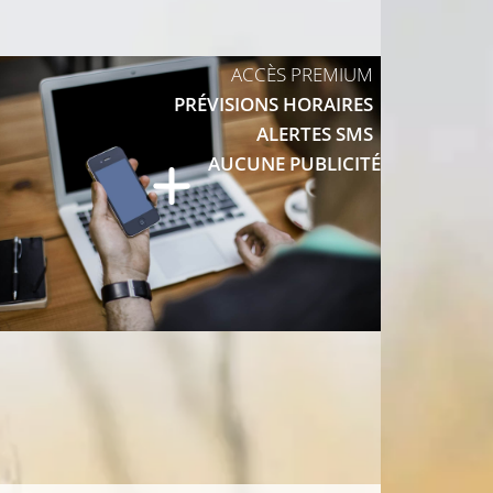
ACCÈS PREMIUM
PRÉVISIONS HORAIRES
10°C
ALERTES SMS
12°C
AUCUNE PUBLICITÉ
11°C
11°C
11°C
12°C
11°C