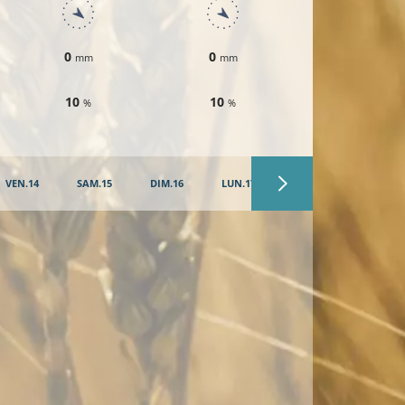
0
0
0
mm
mm
mm
10
10
10
%
%
%
VEN.14
SAM.15
DIM.16
LUN.17
MAR.18