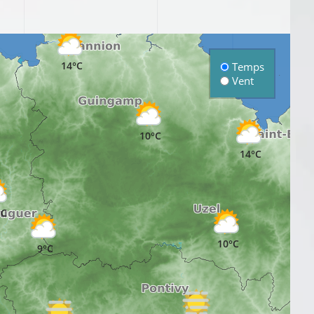
14°C
Temps
Vent
10°C
14°C
1
°C
10°C
9°C