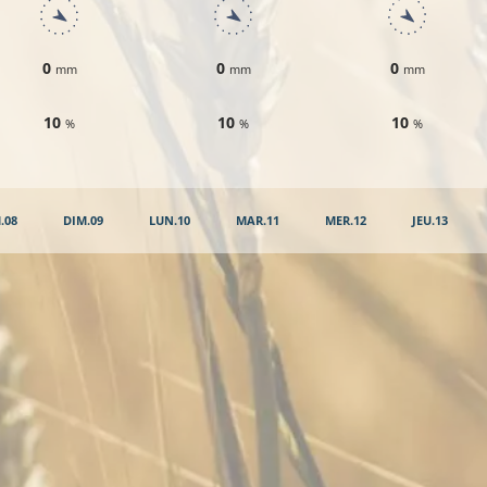
0
0
0
mm
mm
mm
10
10
10
%
%
%
.08
DIM.09
LUN.10
MAR.11
MER.12
JEU.13