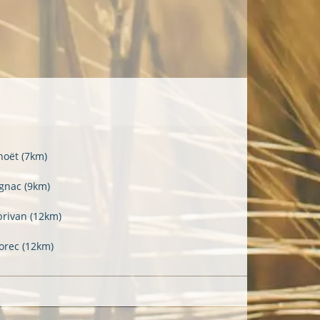
noët
(7km)
ignac
(9km)
brivan
(12km)
lorec
(12km)