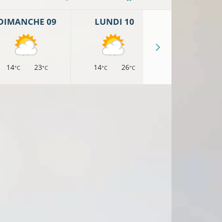
DIMANCHE 09
LUNDI 10
MARDI 11
14
23
14
26
16
27
°C
°C
°C
°C
°C
°