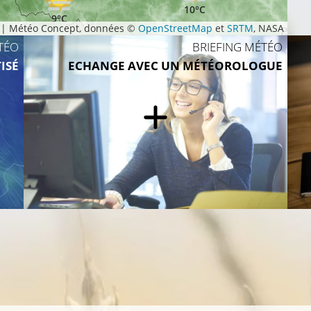
10°C
9°C
|
Météo Concept, données ©
OpenStreetMap
et
SRTM
, NASA
TÉO
BRIEFING MÉTÉO
ISÉ
ECHANGE AVEC UN MÉTÉOROLOGUE
9°C
13°C
13°C
14°C