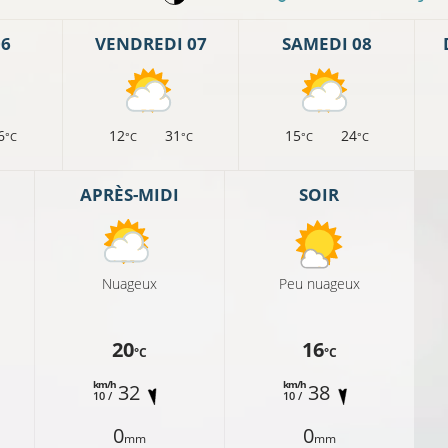
06
VENDREDI 07
SAMEDI 08
6
12
31
15
24
°C
°C
°C
°C
°C
APRÈS-MIDI
SOIR
Nuageux
Peu nuageux
20
16
°C
°C
km/h
km/h
32
38
10 /
10 /
0
0
mm
mm