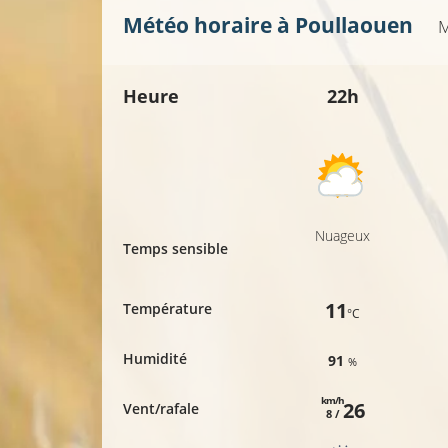
Météo horaire à
Poullaouen
M
Heure
22h
Nuageux
Temps sensible
11
Température
°C
Humidité
91
%
km/h
26
Vent/rafale
8 /