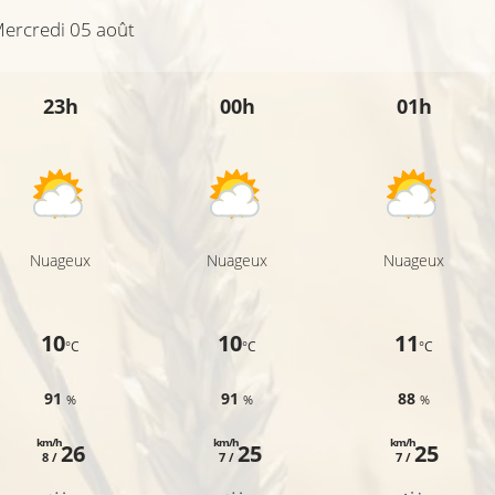
ercredi 05 août
23h
00h
01h
Nuageux
Nuageux
Nuageux
10
10
11
°C
°C
°C
91
91
88
%
%
%
km/h
km/h
km/h
26
25
25
8 /
7 /
7 /