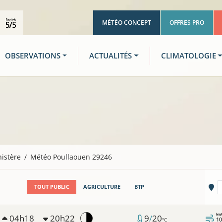
MÉTÉO CONCEPT
OFFRES PRO
OBSERVATIONS
ACTUALITÉS
CLIMATOLOGIE
nistère
Météo Poullaouen 29246
Vi
TOUT PUBLIC
AGRICULTURE
BTP
km/
04h18
20h22
9
/
20
10
°C