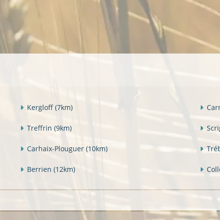
Kergloff
(7km)
Car
Treffrin
(9km)
Scr
Carhaix-Plouguer
(10km)
Tré
Berrien
(12km)
Col