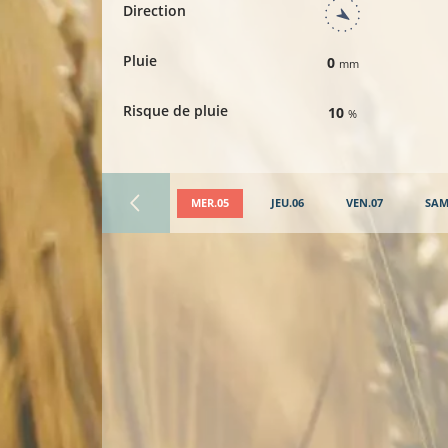
Direction
Pluie
0
mm
Risque de pluie
10
%
MER.05
JEU.06
VEN.07
SAM