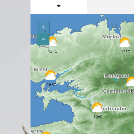
+
−
15°C
12°C
16°C
11
10°C