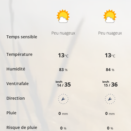
Peu nuageux
Peu nuageux
Temps sensible
13
13
Température
°C
°C
Humidité
83
84
%
%
km/h
km/h
35
36
Vent/rafale
14 /
15 /
Direction
Pluie
0
0
mm
mm
Risque de pluie
0
0
%
%