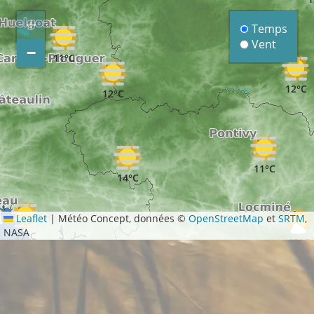
+
Temps
Vent
−
11°C
12°C
12°C
11°C
14°C
Leaflet
|
Météo Concept, données ©
OpenStreetMap
et
SRTM
,
NASA
17°C
13°C
16°C