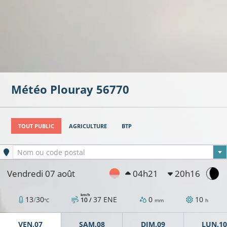
Météo
Plouray
56770
TOUT PUBLIC
AGRICULTURE
BTP
Ville sélectionnée
Nom ou code postal
Vendredi 07 août
04h21
20h16
km/h
13
/
30
37
ENE
0
10
10 /
°C
mm
h
VEN.07
SAM.08
DIM.09
LUN.10