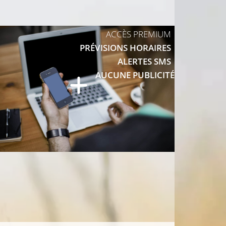
11°C
ACCÈS PREMIUM
PRÉVISIONS HORAIRES
12°C
ALERTES SMS
AUCUNE PUBLICITÉ
13°C
12°C
13°C
12°C
13°C
16°C