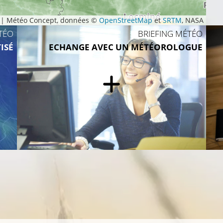
|
Météo Concept, données ©
OpenStreetMap
et
SRTM
, NASA
TÉO
BRIEFING MÉTÉO
12°C
ISÉ
ECHANGE AVEC UN MÉTÉOROLOGUE
15°C
16°C
17°C