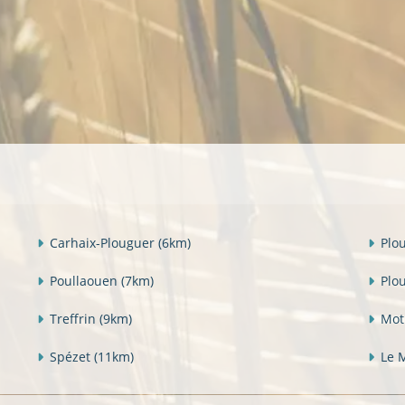
Carhaix-Plouguer
(6km)
Plo
Poullaouen
(7km)
Plo
Treffrin
(9km)
Mot
Spézet
(11km)
Le 