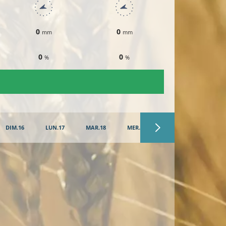
0
0
0
mm
mm
mm
0
0
0
%
%
%
DIM.16
LUN.17
MAR.18
MER.19
JEU.20