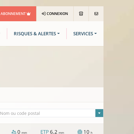
ABONNEMENT
CONNEXION
RISQUES & ALERTES
SERVICES
lle sélectionnée
Nom ou code postal
0
ETP
6.2
10
mm
mm
h