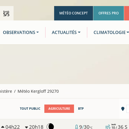
MÉTÉO CONCEPT
OFFRES PRO
OBSERVATIONS
ACTUALITÉS
CLIMATOLOGIE
nistère
Météo Kergloff 29270
Vi
TOUT PUBLIC
AGRICULTURE
BTP
km/h
04h22
20h18
9
/
30
36
S
10 /
°C