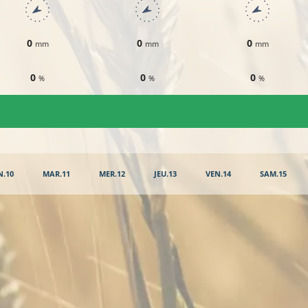
0
0
0
mm
mm
mm
0
0
0
%
%
%
N.10
MAR.11
MER.12
JEU.13
VEN.14
SAM.15