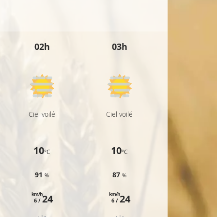
15°C
02h
03h
04h
14°C
Ciel voilé
Ciel voilé
Ciel voilé
10
10
10
°C
°C
°C
91
87
82
%
%
%
km/h
km/h
km/h
24
24
25
6 /
6 /
7 /