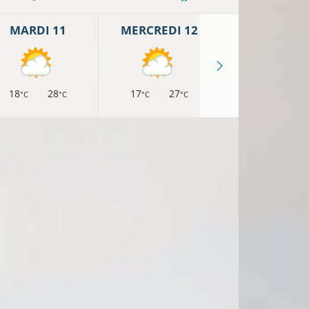
MARDI 11
MERCREDI 12
JEUDI 13
18
28
17
27
16
25
°C
°C
°C
°C
°C
°