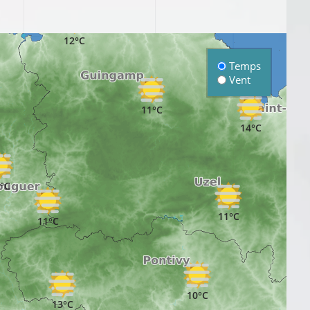
12°C
Temps
Vent
11°C
14°C
°C
11°C
11°C
10°C
13°C