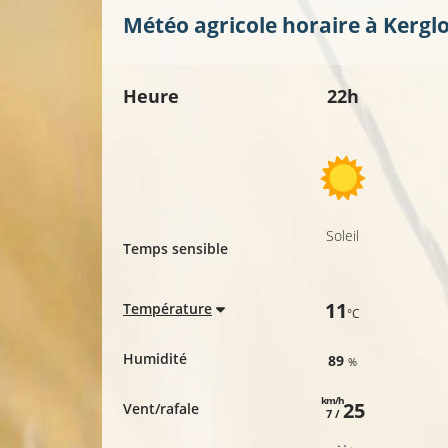
Météo agricole horaire à
Kerglo
Heure
22h
Soleil
Temps sensible
11
Température
°C
Humidité
89
%
km/h
25
Vent/rafale
7 /