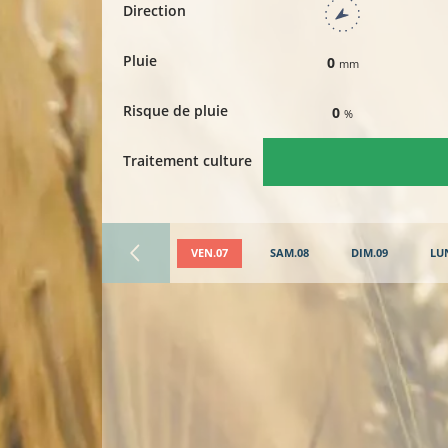
Direction
Pluie
0
mm
Risque de pluie
0
%
Traitement culture
VEN.07
SAM.08
DIM.09
LU