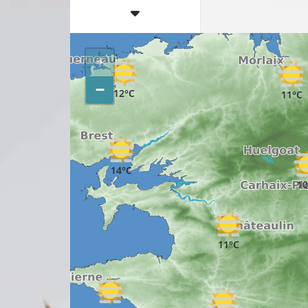
+
−
12°C
11°C
14°C
10
11°C