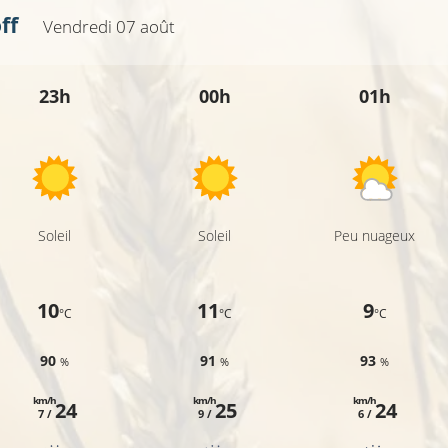
ff
Vendredi 07 août
23h
00h
01h
Soleil
Soleil
Peu nuageux
10
11
9
°C
°C
°C
90
91
93
%
%
%
km/h
km/h
km/h
24
25
24
7 /
9 /
6 /