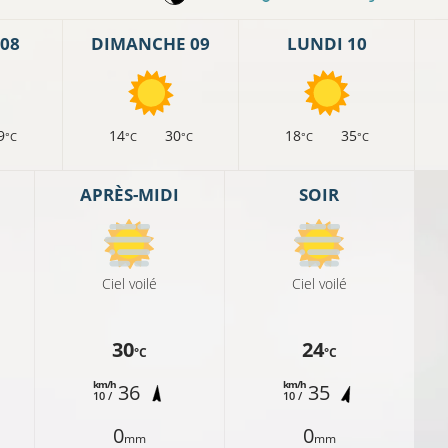
08
DIMANCHE 09
LUNDI 10
9
14
30
18
35
°C
°C
°C
°C
°C
APRÈS-MIDI
SOIR
Ciel voilé
Ciel voilé
30
24
°C
°C
km/h
km/h
36
35
10 /
10 /
0
0
mm
mm