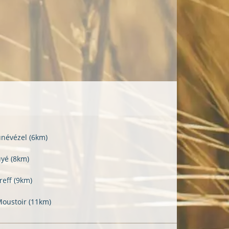
unévézel
(6km)
uyé
(8km)
reff
(9km)
Moustoir
(11km)