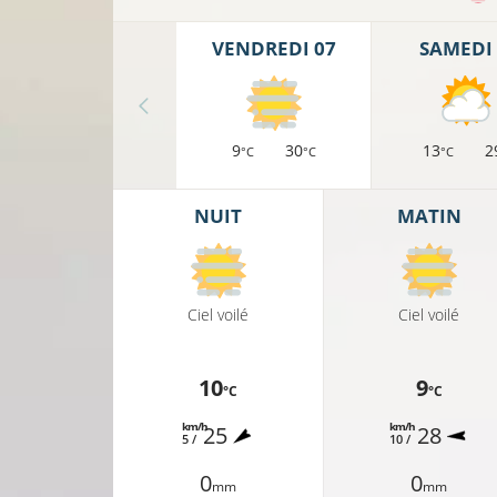
VENDREDI 07
SAMEDI 
9
30
13
2
°C
°C
°C
NUIT
MATIN
Ciel voilé
Ciel voilé
10
9
°C
°C
km/h
km/h
25
28
5 /
10 /
0
0
mm
mm